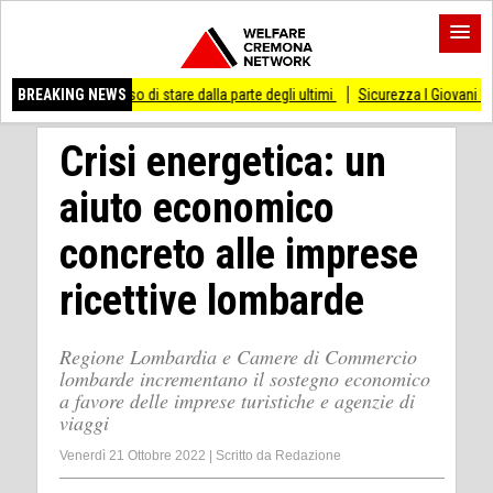
ai smesso di stare dalla parte degli ultimi
BREAKING NEWS
Sicurezza I Giovani Democratici riba
Crisi energetica: un
aiuto economico
concreto alle imprese
ricettive lombarde
Regione Lombardia e Camere di Commercio
lombarde incrementano il sostegno economico
a favore delle imprese turistiche e agenzie di
viaggi
Venerdì 21 Ottobre 2022
|
Scritto da
Redazione