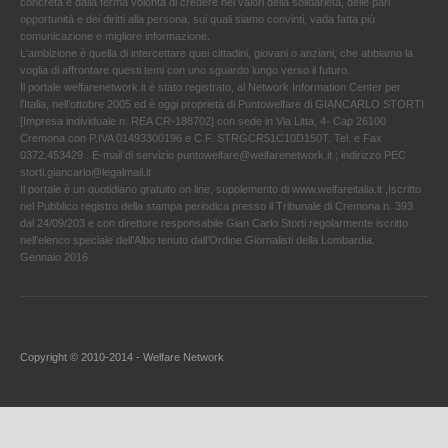
concreta e dalla ferma volontà di credere nei valori della solidarietà, delle pari
opportunità e dei diritti alla persona, sui quali siamo convinti, vada fatta più
comunicazione e migliore informazione.
L'ambizione è quella di intercettare quei cittadini, giovani o anziani, che abbiamo la
voglia di affrontare questi temi con uno sguardo lungo verso il futuro.
Il portale welfarenetwork.it è stato registrato, al Network Information Center per
l'Italia, nell’ottobre 2005 ed è oggi proprietà di Puntowelfare di GIANCARLO STORTI
[Impresa individuale n. REA CR-188702] con sede in Via Litta, 4- Cap 26100
Cremona con P.IVA 01493300196 e C.F. STRGCR51C10D150T. Tel. e Fax
0372.453429 . E-mail di servizio puntowelfare@welfarenetwork.it ; indirizzo PEC
storti.giancarlo@legalmail.it
Il portale è un quotidiano gratuito on line, supplemento di www.welfareitalia.it ,Iscritto
nel Pubblico registro della stampa periodica presso il Tribunale di Cremona n. 393
dal 24/09/203 e con direttore responsabile Gian Carlo Storti regolarmente iscritto
nell’elenco speciale dell’Albo tenuto dall’Ordine Giornalisti della Lombardia.
Gennaio 2016
Copyright © 2010-2014 - Welfare Network