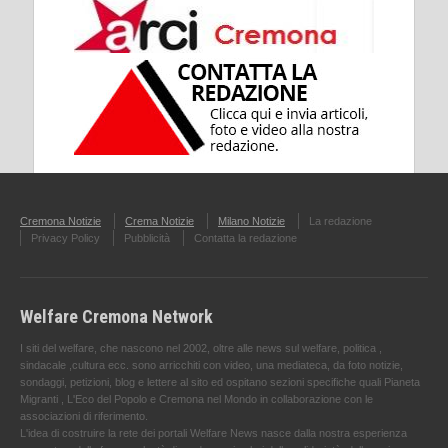
Cremona Notizie
Crema Notizie
Milano Notizie
La redazione
Privacy Policy
Pubblicità
Contatta la redazione
Welfare Cremona Network
I siti del welfare, che nascono nel 2002, oltre alle news sul welfare, politica ,
sindacale ,cultura ecc. sono arricchiti con video, una mediateca, da foto notizie,
sondaggi, petizioni, blog e lettere al sito ed ospitano sezioni specifiche quali Pianeta
Migranti , L'Eco del Popolo e Cremona nel Mondo in collaborazione con le
associazioni di riferimento.
L'idea di costruire la rete dei portali Welfare News nasce dalla nostra esperienza