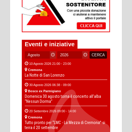
Eventi e iniziative
10 Agosto 2026 21:00 - 23:00
Cremona
La Notte di San Lorenzo
30 Agosto 2026 06:38 - 09:00
Bosco ex Parmigiano
Domenica 30 agosto torna il concerto all’alba
“Nessun Dorma”
20 Settembre 2026 09:00 - 14:00
Cremona
Tutto pronto per “LMC - La Mezza di Cremona” si
terra il 20 settembre