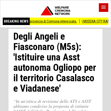
 Anche provincia di Cremona interessata.
BREAKING NEWS
I MODENA CITY RAMBLERS ARRIVA
Degli Angeli e
Fiasconaro (M5s):
'Istituire una Asst
autonoma Ogliopo per
il territorio Casalasco
e Viadanese'
“In un’ottica di revisione delle ATS e ASST
abbiamo condiviso la proposta di istituire