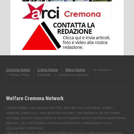
Cremona Notizie
Crema Notizie
Milano Notizie
La redazione
Privacy Policy
Pubblicità
Contatta la redazione
Welfare Cremona Network
I siti del welfare, che nascono nel 2002, oltre alle news sul welfare, politica ,
sindacale ,cultura ecc. sono arricchiti con video, una mediateca, da foto notizie,
sondaggi, petizioni, blog e lettere al sito ed ospitano sezioni specifiche quali Pianeta
Migranti , L'Eco del Popolo e Cremona nel Mondo in collaborazione con le
associazioni di riferimento.
L'idea di costruire la rete dei portali Welfare News nasce dalla nostra esperienza