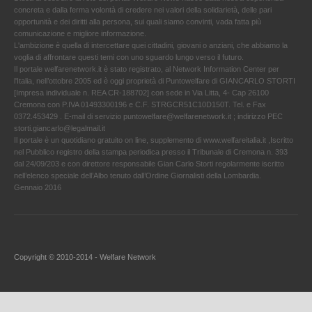
concreta e dalla ferma volontà di credere nei valori della solidarietà, delle pari
opportunità e dei diritti alla persona, sui quali siamo convinti, vada fatta più
comunicazione e migliore informazione.
L'ambizione è quella di intercettare quei cittadini, giovani o anziani, che abbiamo la
voglia di affrontare questi temi con uno sguardo lungo verso il futuro.
Il portale welfarenetwork.it è stato registrato, al Network Information Center per
l'Italia, nell’ottobre 2005 ed è oggi proprietà di Puntowelfare di GIANCARLO STORTI
[Impresa individuale n. REA CR-188702] con sede in Via Litta, 4- Cap 26100
Cremona con P.IVA 01493300196 e C.F. STRGCR51C10D150T. Tel. e Fax
0372.453429 . E-mail di servizio puntowelfare@welfarenetwork.it ; indirizzo PEC
storti.giancarlo@legalmail.it
Il portale è un quotidiano gratuito on line, supplemento di www.welfareitalia.it ,Iscritto
nel Pubblico registro della stampa periodica presso il Tribunale di Cremona n. 393
dal 24/09/203 e con direttore responsabile Gian Carlo Storti regolarmente iscritto
nell’elenco speciale dell’Albo tenuto dall’Ordine Giornalisti della Lombardia.
Gennaio 2016
Copyright © 2010-2014 - Welfare Network