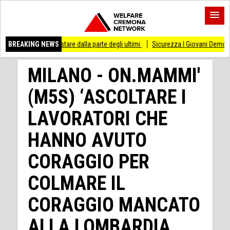
o di stare dalla parte degli ultimi
BREAKING NEWS
Sicurezza I Giovani Democratici ribattono ai 
MILANO - ON.MAMMI'
(M5S) ‘ASCOLTARE I
LAVORATORI CHE
HANNO AVUTO
CORAGGIO PER
COLMARE IL
CORAGGIO MANCATO
ALLA LOMBARDIA