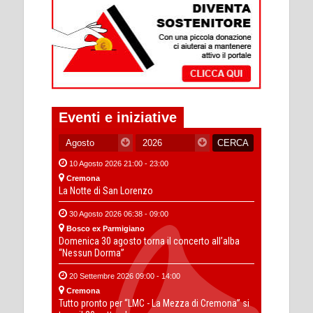
Eventi e iniziative
10 Agosto 2026 21:00 - 23:00
Cremona
La Notte di San Lorenzo
30 Agosto 2026 06:38 - 09:00
Bosco ex Parmigiano
Domenica 30 agosto torna il concerto all’alba
“Nessun Dorma”
20 Settembre 2026 09:00 - 14:00
Cremona
Tutto pronto per “LMC - La Mezza di Cremona” si