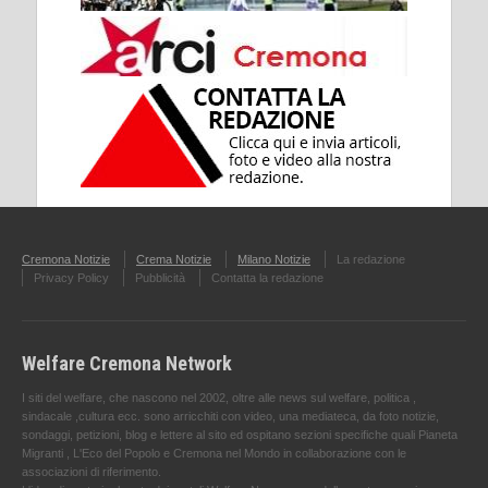
Cremona Notizie
Crema Notizie
Milano Notizie
La redazione
Privacy Policy
Pubblicità
Contatta la redazione
Welfare Cremona Network
I siti del welfare, che nascono nel 2002, oltre alle news sul welfare, politica ,
sindacale ,cultura ecc. sono arricchiti con video, una mediateca, da foto notizie,
sondaggi, petizioni, blog e lettere al sito ed ospitano sezioni specifiche quali Pianeta
Migranti , L'Eco del Popolo e Cremona nel Mondo in collaborazione con le
associazioni di riferimento.