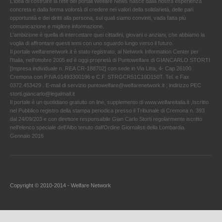
L'idea di costruire la rete dei portali Welfare News nasce dalla nostra esperienza
concreta e dalla ferma volontà di credere nei valori della solidarietà, delle pari
opportunità e dei diritti alla persona, sui quali siamo convinti, vada fatta più
comunicazione e migliore informazione.
L'ambizione è quella di intercettare quei cittadini, giovani o anziani, che abbiamo la
voglia di affrontare questi temi con uno sguardo lungo verso il futuro.
Il portale welfarenetwork.it è stato registrato, al Network Information Center per
l'Italia, nell’ottobre 2005 ed è oggi proprietà di Puntowelfare di GIANCARLO STORTI
[Impresa individuale n. REA CR-188702] con sede in Via Litta, 4- Cap 26100
Cremona con P.IVA 01493300196 e C.F. STRGCR51C10D150T. Tel. e Fax
0372.453429 . E-mail di servizio puntowelfare@welfarenetwork.it ; indirizzo PEC
storti.giancarlo@legalmail.it
Il portale è un quotidiano gratuito on line, supplemento di www.welfareitalia.it ,Iscritto
nel Pubblico registro della stampa periodica presso il Tribunale di Cremona n. 393
dal 24/09/203 e con direttore responsabile Gian Carlo Storti regolarmente iscritto
nell’elenco speciale dell’Albo tenuto dall’Ordine Giornalisti della Lombardia.
Gennaio 2016
Copyright © 2010-2014 - Welfare Network