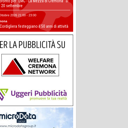
 pronto per “LMC - La Mezza di Cremona” si
il 20 settembre
Ottobre 2026 21:00 - 23:00
mona
 Cordigliera festeggiano il 50 anni di attività