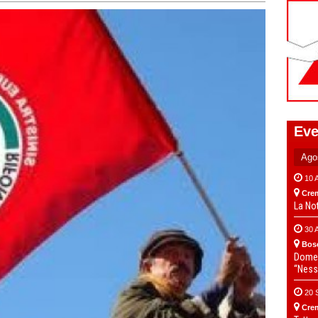
Eve
10 
Cre
La No
30 
Bos
Domen
“Ness
20 
Cre