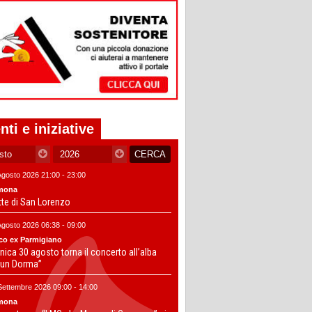
nti e iniziative
Agosto 2026 21:00 - 23:00
mona
tte di San Lorenzo
Agosto 2026 06:38 - 09:00
co ex Parmigiano
ica 30 agosto torna il concerto all’alba
un Dorma”
Settembre 2026 09:00 - 14:00
mona