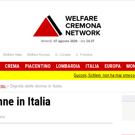
Venerdì,
07 agosto 2026
-
ore
14.37
Welfare Italia
Welfare Europa
G. Corada
C. Fontana
CREMA
PIACENTINO
LOMBARDIA
ITALIA
EUROPA
MO
Guccini, Schlein: non ha mai smesso di 
nto
»
Dignità delle donne in Italia
ne in Italia
one