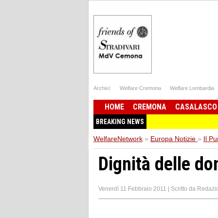
Archivi:
Welfare Cremona
Welfare Lombardia
HOME
CREMONA
CASALASCO
BREAKING NEWS
WelfareNetwork
»
Europa Notizie
»
Il Pu
Dignità delle don
Venerdì 11 Febbraio 2011
|
Scritto da
Redazi