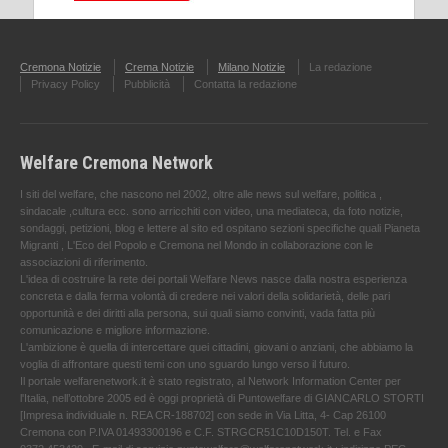
Cremona Notizie
Crema Notizie
Milano Notizie
La redazione
Privacy Policy
Pubblicità
Contatta la redazione
Welfare Cremona Network
I siti del welfare, che nascono nel 2002, oltre alle news sul welfare, politica ,
sindacale ,cultura ecc. sono arricchiti con video, una mediateca, da foto notizie,
sondaggi, petizioni, blog e lettere al sito ed ospitano sezioni specifiche quali Pianeta
Migranti , L'Eco del Popolo e Cremona nel Mondo in collaborazione con le
associazioni di riferimento.
L'idea di costruire la rete dei portali Welfare News nasce dalla nostra esperienza
concreta e dalla ferma volontà di credere nei valori della solidarietà, delle pari
opportunità e dei diritti alla persona, sui quali siamo convinti, vada fatta più
comunicazione e migliore informazione.
L'ambizione è quella di intercettare quei cittadini, giovani o anziani, che abbiamo la
voglia di affrontare questi temi con uno sguardo lungo verso il futuro.
Il portale welfarenetwork.it è stato registrato, al Network Information Center per
l'Italia, nell’ottobre 2005 ed è oggi proprietà di Puntowelfare di GIANCARLO STORTI
[Impresa individuale n. REA CR-188702] con sede in Via Litta, 4- Cap 26100
Cremona con P.IVA 01493300196 e C.F. STRGCR51C10D150T. Tel. e Fax