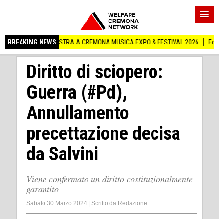
 IN MOSTRA A CREMONA MUSICA EXPO & FESTIVAL 2026
BREAKING NEWS
Edilizia lombarda,
Diritto di sciopero:
Guerra (#Pd),
Annullamento
precettazione decisa
da Salvini
Viene confermato un diritto costituzionalmente
garantito
Sabato 30 Marzo 2024
|
Scritto da
Redazione