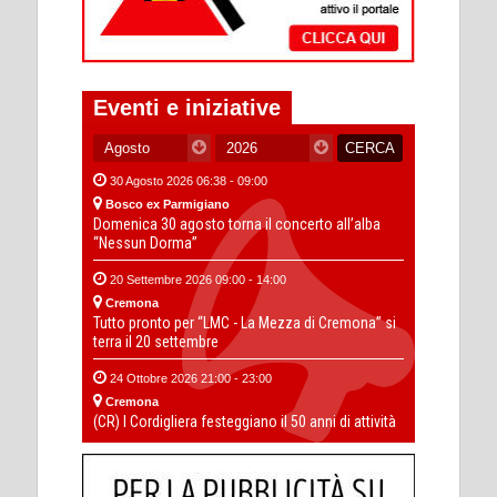
Eventi e iniziative
30 Agosto 2026 06:38 - 09:00
Bosco ex Parmigiano
Domenica 30 agosto torna il concerto all’alba
“Nessun Dorma”
20 Settembre 2026 09:00 - 14:00
Cremona
Tutto pronto per “LMC - La Mezza di Cremona” si
terra il 20 settembre
24 Ottobre 2026 21:00 - 23:00
Cremona
(CR) I Cordigliera festeggiano il 50 anni di attività