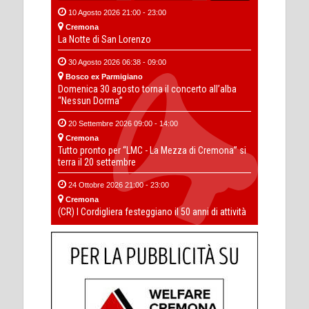
10 Agosto 2026 21:00 - 23:00
Cremona
La Notte di San Lorenzo
30 Agosto 2026 06:38 - 09:00
Bosco ex Parmigiano
Domenica 30 agosto torna il concerto all’alba
“Nessun Dorma”
20 Settembre 2026 09:00 - 14:00
Cremona
Tutto pronto per “LMC - La Mezza di Cremona” si
terra il 20 settembre
24 Ottobre 2026 21:00 - 23:00
Cremona
(CR) I Cordigliera festeggiano il 50 anni di attività