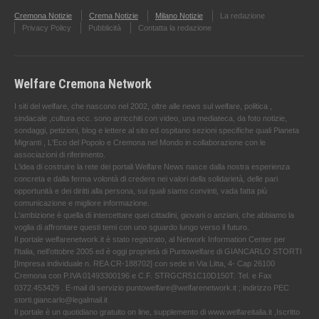
Cremona Notizie
Crema Notizie
Milano Notizie
La redazione
Privacy Policy
Pubblicità
Contatta la redazione
Welfare Cremona Network
I siti del welfare, che nascono nel 2002, oltre alle news sul welfare, politica ,
sindacale ,cultura ecc. sono arricchiti con video, una mediateca, da foto notizie,
sondaggi, petizioni, blog e lettere al sito ed ospitano sezioni specifiche quali Pianeta
Migranti , L'Eco del Popolo e Cremona nel Mondo in collaborazione con le
associazioni di riferimento.
L'idea di costruire la rete dei portali Welfare News nasce dalla nostra esperienza
concreta e dalla ferma volontà di credere nei valori della solidarietà, delle pari
opportunità e dei diritti alla persona, sui quali siamo convinti, vada fatta più
comunicazione e migliore informazione.
L'ambizione è quella di intercettare quei cittadini, giovani o anziani, che abbiamo la
voglia di affrontare questi temi con uno sguardo lungo verso il futuro.
Il portale welfarenetwork.it è stato registrato, al Network Information Center per
l'Italia, nell’ottobre 2005 ed è oggi proprietà di Puntowelfare di GIANCARLO STORTI
[Impresa individuale n. REA CR-188702] con sede in Via Litta, 4- Cap 26100
Cremona con P.IVA 01493300196 e C.F. STRGCR51C10D150T. Tel. e Fax
0372.453429 . E-mail di servizio puntowelfare@welfarenetwork.it ; indirizzo PEC
storti.giancarlo@legalmail.it
Il portale è un quotidiano gratuito on line, supplemento di www.welfareitalia.it ,Iscritto