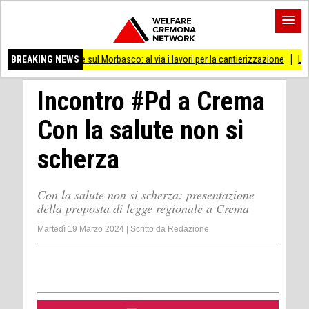
) Ponte sul Morbasco: al via i lavori per la cantierizzazione
BREAKING NEWS
La Notte di San 
Incontro #Pd a Crema
Con la salute non si
scherza
Con la salute non si scherza: presentazione
della proposta di legge regionale a Crema
Martedì 19 Marzo 2024
|
Scritto da
Redazione