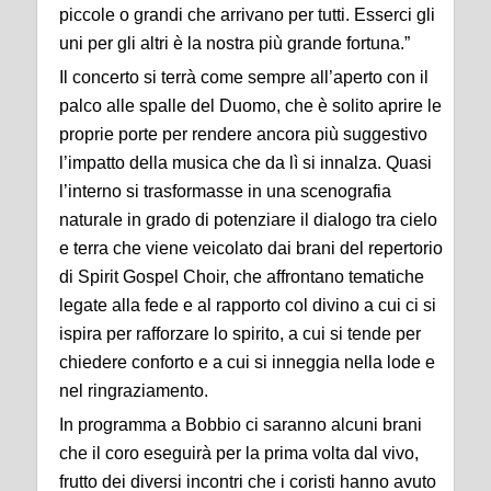
piccole o grandi che arrivano per tutti. Esserci gli
uni per gli altri
è
la nostra pi
ù
grande fortuna.
”
Il concerto si terr
à
come sempre all
’
aperto con il
palco alle spalle del Duomo, che
è
solito
aprire le
proprie porte per rendere ancora pi
ù
suggestivo
l
’
impatto della musica che da l
ì
si innalza. Quasi
l
’
interno si trasformasse in una scenografia
naturale in grado di potenziare il dialogo tra cielo
e terra che viene veicolato dai brani del repertorio
di Spirit Gospel Choir, che affrontano tematiche
legate alla fede e al rapporto col divino a cui ci si
ispira per rafforzare lo spirito, a cui si tende per
chiedere conforto e a cui si inneggia nella lode e
nel ringraziamento.
In programma a Bobbio ci saranno
alcuni brani
che il coro eseguir
à
per la prima volta dal vivo,
frutto dei diversi incontri che i coristi hanno avuto