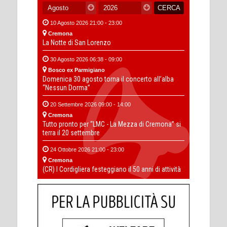
10 Agosto 2026 21:00 - 23:00
Cremona
La Notte di San Lorenzo
30 Agosto 2026 06:38 - 09:00
Bosco ex Parmigiano
Domenica 30 agosto torna il concerto all’alba
“Nessun Dorma”
20 Settembre 2026 09:00 - 14:00
Cremona
Tutto pronto per “LMC - La Mezza di Cremona” si
terra il 20 settembre
24 Ottobre 2026 21:00 - 23:00
Cremona
(CR) I Cordigliera festeggiano il 50 anni di attività