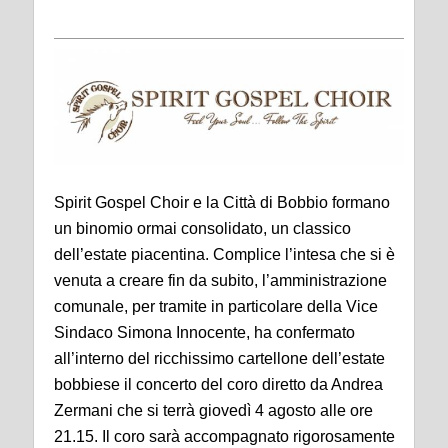
Spirit Gospel Choir e la Citt
à
di Bobbio
formano
un binomio ormai consolidato, un classico
dell
’
estate piacentina. Complice l
’
intesa che si
è
venuta a creare fin da subito, l
’
amministrazione
comunale, per tramite in particolare della Vice
Sindaco Simona Innocente, ha confermato
all
’
interno del ricchissimo cartellone dell
’
estate
bobbiese il concerto del coro
diretto da Andrea
Zermani
che si terr
à
gioved
ì
4 agosto alle ore
21.15
. Il coro sar
à
accompagnato rigorosamente