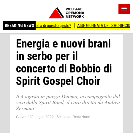
 vero significato di questo gesto?
BREAKING NEWS
AISE GIORNATA DEL SACRIFICIO DEL LAVOR
Energia e nuovi brani
in serbo per il
concerto di Bobbio di
Spirit Gospel Choir
Il 4 agosto in piazza Duomo, accompagnato dal
vivo dalla Spirit Band, il coro diretto da Andrea
Zermani
Giovedì 28 Luglio 2022
|
Scritto da
Redazione