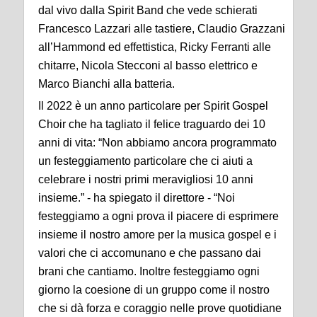
dal vivo dalla
Spirit Band
che vede schierati
Francesco Lazzari alle tastiere, Claudio Grazzani
all
’
Hammond ed effettistica, Ricky Ferran
t
i alle
chitarre, Nicola Stecconi al basso elettrico e
Marco Bianchi alla batteria.
Il 2022
è
un anno particolare per Spirit Gospel
Choir che ha tagliato il felice traguardo dei 10
anni di vita:
“
Non abbiamo ancora programmato
un festeggiamento particolare che ci aiuti a
celebrare i nostri primi meravigliosi 10 anni
insieme.
”
- ha spiegato il direttore -
“
Noi
festeggiamo a ogni prova il piacere di esprimere
insieme il nostro amore per la musica gospel e i
valori che ci accomunano e che passano dai
brani che cantiamo. Inoltre festeggiamo ogni
giorno la coesione di un gruppo come il nostro
che si d
à
forza e coraggio nelle prove quotidiane