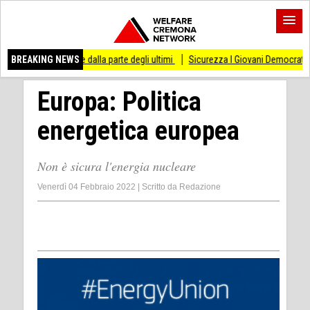
are dalla parte degli ultimi
BREAKING NEWS
Sicurezza I Giovani Democratici ribattono ai Giovani
Europa: Politica
energetica europea
Non è sicura l'energia nucleare
Venerdì 04 Febbraio 2022
|
Scritto da
Redazione