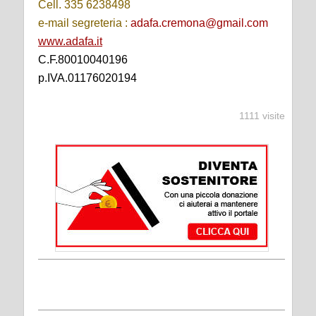
Cell. 335 6238498
e-mail segreteria :
adafa.cremona@gmail.com
www.adafa.it
C.F.80010040196
p.IVA.01176020194
1111 visite