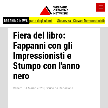
lla parte degli ultimi
BREAKING NEWS
Sicurezza I Giovani Democratici ribattono ai Giovani di Fra
Fiera del libro:
Fappanni con gli
Impressionisti e
Stumpo con l'anno
nero
Venerdì 31 Marzo 2023
|
Scritto da
Redazione