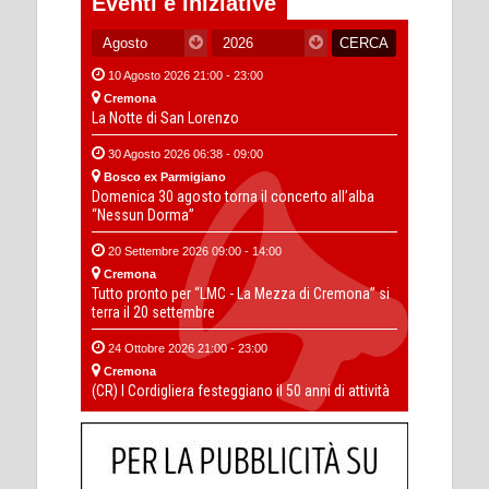
Eventi e iniziative
10 Agosto 2026 21:00 - 23:00
Cremona
La Notte di San Lorenzo
30 Agosto 2026 06:38 - 09:00
Bosco ex Parmigiano
Domenica 30 agosto torna il concerto all’alba
“Nessun Dorma”
20 Settembre 2026 09:00 - 14:00
Cremona
Tutto pronto per “LMC - La Mezza di Cremona” si
terra il 20 settembre
24 Ottobre 2026 21:00 - 23:00
Cremona
(CR) I Cordigliera festeggiano il 50 anni di attività