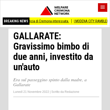
Anche provincia di Cremona interessata.
BREAKING NEWS
I MODENA CITY RAMBLERS ARRIVAN
GALLARATE:
Gravissimo bimbo di
due anni, investito da
un'auto
Era sul passeggino spinto dalla madre, a
Gallarate
Lunedì 21 Novembre 2022
|
Scritto da
Redazione