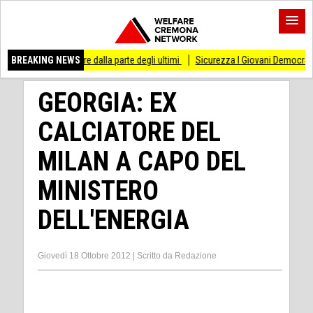
so di stare dalla parte degli ultimi
BREAKING NEWS
Sicurezza I Giovani Democratici ribattono a
GEORGIA: EX
CALCIATORE DEL
MILAN A CAPO DEL
MINISTERO
DELL'ENERGIA
Giovedì 18 Ottobre 2012
|
Scritto da
Redazione