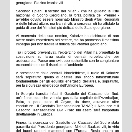
georgiano, Bidzina Ivanishvili.
Secondo i piani, il terzino del Milan - che ha guidato le liste
nazionali di Sogno Georgiano, la forza politica del Premier -
avrebbe dovuto essere nominato Ministro degli Affari Regionali
e delle Infrastrutture, ma Ivanishvili, a sorpresa, gli ha affidato la
guida di uno dei Ministeri più delicati dello Stato georgiano.
Al momento della sua nomina, Kaladze ha dichiarato di non
avere molta esperienza nel settore, ma ha promesso il massimo
impegno per non tradire la fiducia del Premier georgiano.
Tra i progetti preventivati, l'ex-terzino del Milan ha progettato la
costruzione su larga scala di centrali idroelettriche per
assicurare al Paese uno sviluppo sostenibile con le congiunture
economiche e con il rispetto dell'ambiente.
A prescindere dalle centrali idroelettriche, il ruolo di Kaladze
sarà sopratutto quello di gestire uno snodo infrastrutturale
fondamentale per gli equilibri energetici dell'area e, sopratutto,
per la sicurezza energetica dell'Unione Europea.
In Georgia transita infatti il Gasdotto del Caucaso del Sud:
un'infrastruttura che veicola gas dalla capitale dell'Azerbaijan,
Baku, al porto turco di Ceyan, da dove, attraverso altre
condutture - il Gasdotto Transanatolico TANAP, il Nabucco e il
Gasdotto Transadriatico TAP - l'oro blu azero sarà trasportato
direttamente in Europa.
Finora, la sicurezza del Gasdotto del Caucaso del Sud è stata
garantita dal Presidente georgiano, Mikheil Saakashvili, in virtù
dei buoni rapporti mantenuti con l'Europa. Resta ancora un