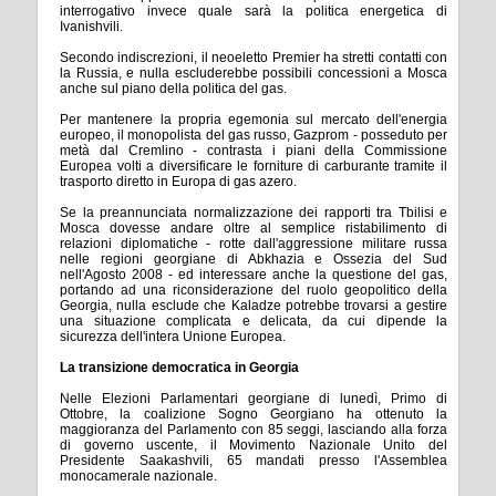
interrogativo invece quale sarà la politica energetica di
Ivanishvili.
Secondo indiscrezioni, il neoeletto Premier ha stretti contatti con
la Russia, e nulla escluderebbe possibili concessioni a Mosca
anche sul piano della politica del gas.
Per mantenere la propria egemonia sul mercato dell'energia
europeo, il monopolista del gas russo, Gazprom - posseduto per
metà dal Cremlino - contrasta i piani della Commissione
Europea volti a diversificare le forniture di carburante tramite il
trasporto diretto in Europa di gas azero.
Se la preannunciata normalizzazione dei rapporti tra Tbilisi e
Mosca dovesse andare oltre al semplice ristabilimento di
relazioni diplomatiche - rotte dall'aggressione militare russa
nelle regioni georgiane di Abkhazia e Ossezia del Sud
nell'Agosto 2008 - ed interessare anche la questione del gas,
portando ad una riconsiderazione del ruolo geopolitico della
Georgia, nulla esclude che Kaladze potrebbe trovarsi a gestire
una situazione complicata e delicata, da cui dipende la
sicurezza dell'intera Unione Europea.
La transizione democratica in Georgia
Nelle Elezioni Parlamentari georgiane di lunedì, Primo di
Ottobre, la coalizione Sogno Georgiano ha ottenuto la
maggioranza del Parlamento con 85 seggi, lasciando alla forza
di governo uscente, il Movimento Nazionale Unito del
Presidente Saakashvili, 65 mandati presso l'Assemblea
monocamerale nazionale.