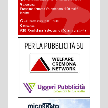
Cremona
Prossima fermata Volontariato' :100 realtà
iscritte
24 Ottobre 2026 21:00 - 23:00
Cremona
(CR) I Cordigliera festeggiano il 50 anni di attività