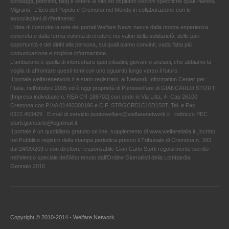
sondaggi, petizioni, blog e lettere al sito ed ospitano sezioni specifiche quali Pianeta
Migranti , L'Eco del Popolo e Cremona nel Mondo in collaborazione con le
associazioni di riferimento.
L'idea di costruire la rete dei portali Welfare News nasce dalla nostra esperienza
concreta e dalla ferma volontà di credere nei valori della solidarietà, delle pari
opportunità e dei diritti alla persona, sui quali siamo convinti, vada fatta più
comunicazione e migliore informazione.
L'ambizione è quella di intercettare quei cittadini, giovani o anziani, che abbiamo la
voglia di affrontare questi temi con uno sguardo lungo verso il futuro.
Il portale welfarenetwork.it è stato registrato, al Network Information Center per
l'Italia, nell’ottobre 2005 ed è oggi proprietà di Puntowelfare di GIANCARLO STORTI
[Impresa individuale n. REA CR-188702] con sede in Via Litta, 4- Cap 26100
Cremona con P.IVA 01493300196 e C.F. STRGCR51C10D150T. Tel. e Fax
0372.453429 . E-mail di servizio puntowelfare@welfarenetwork.it ; indirizzo PEC
storti.giancarlo@legalmail.it
Il portale è un quotidiano gratuito on line, supplemento di www.welfareitalia.it ,Iscritto
nel Pubblico registro della stampa periodica presso il Tribunale di Cremona n. 393
dal 24/09/203 e con direttore responsabile Gian Carlo Storti regolarmente iscritto
nell’elenco speciale dell’Albo tenuto dall’Ordine Giornalisti della Lombardia.
Gennaio 2016
Copyright © 2010-2014 - Welfare Network