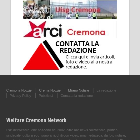
Cremona Notizie
Crema Notizie
Milano Notizie
La redazione
Privacy Policy
Pubblicità
Contatta la redazione
Welfare Cremona Network
I siti del welfare, che nascono nel 2002, oltre alle news sul welfare, politica ,
sindacale ,cultura ecc. sono arricchiti con video, una mediateca, da foto notizie,