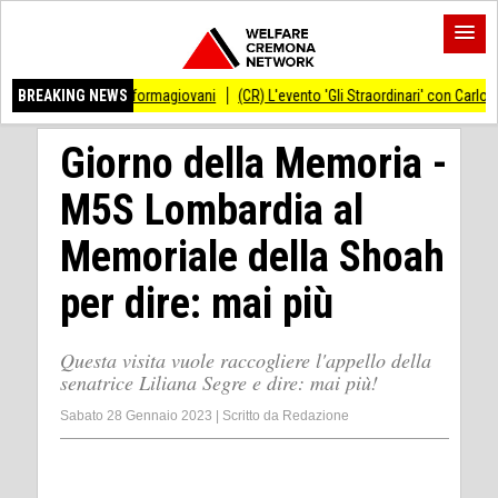
tello Informagiovani
BREAKING NEWS
(CR) L'evento 'Gli Straordinari' con Carlo Cracco anticip
Giorno della Memoria -
M5S Lombardia al
Memoriale della Shoah
per dire: mai più
Questa visita vuole raccogliere l'appello della
senatrice Liliana Segre e dire: mai più!
Sabato 28 Gennaio 2023
|
Scritto da
Redazione