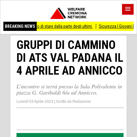
smesso di stare dalla parte degli ultimi
BREAKING NEWS
Sicurezza I Giovani Democratici ribatto
GRUPPI DI CAMMINO
DI ATS VAL PADANA IL
4 APRILE AD ANNICCO
L’incontro si terrà presso la Sala Polivalente in
piazza G. Garibaldi 6/a ad Annicco.
Lunedì 03 Aprile 2023
|
Scritto da
Redazione