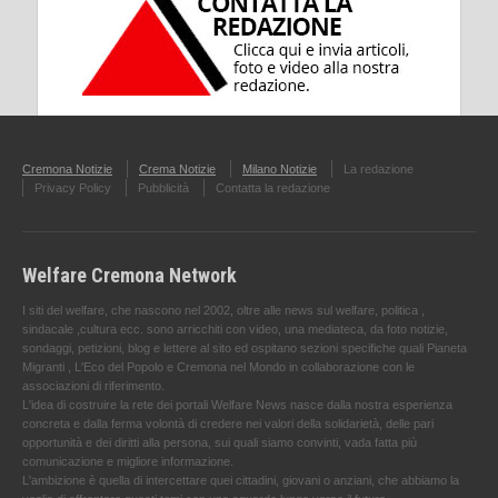
Cremona Notizie
Crema Notizie
Milano Notizie
La redazione
Privacy Policy
Pubblicità
Contatta la redazione
Welfare Cremona Network
I siti del welfare, che nascono nel 2002, oltre alle news sul welfare, politica ,
sindacale ,cultura ecc. sono arricchiti con video, una mediateca, da foto notizie,
sondaggi, petizioni, blog e lettere al sito ed ospitano sezioni specifiche quali Pianeta
Migranti , L'Eco del Popolo e Cremona nel Mondo in collaborazione con le
associazioni di riferimento.
L'idea di costruire la rete dei portali Welfare News nasce dalla nostra esperienza
concreta e dalla ferma volontà di credere nei valori della solidarietà, delle pari
opportunità e dei diritti alla persona, sui quali siamo convinti, vada fatta più
comunicazione e migliore informazione.
L'ambizione è quella di intercettare quei cittadini, giovani o anziani, che abbiamo la