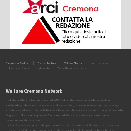
Cremona Notizie
Crema Notizie
Milano Notizie
La redazione
Privacy Policy
Pubblicità
Contatta la redazione
Welfare Cremona Network
I siti del welfare, che nascono nel 2002, oltre alle news sul welfare, politica ,
sindacale ,cultura ecc. sono arricchiti con video, una mediateca, da foto notizie,
sondaggi, petizioni, blog e lettere al sito ed ospitano sezioni specifiche quali Pianeta
Migranti , L'Eco del Popolo e Cremona nel Mondo in collaborazione con le
associazioni di riferimento.
L'idea di costruire la rete dei portali Welfare News nasce dalla nostra esperienza
concreta e dalla ferma volontà di credere nei valori della solidarietà, delle pari