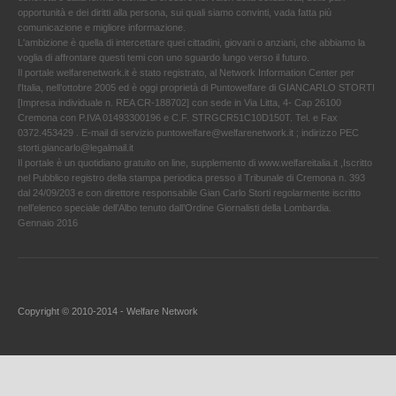
opportunità e dei diritti alla persona, sui quali siamo convinti, vada fatta più
comunicazione e migliore informazione.
L'ambizione è quella di intercettare quei cittadini, giovani o anziani, che abbiamo la
voglia di affrontare questi temi con uno sguardo lungo verso il futuro.
Il portale welfarenetwork.it è stato registrato, al Network Information Center per
l'Italia, nell’ottobre 2005 ed è oggi proprietà di Puntowelfare di GIANCARLO STORTI
[Impresa individuale n. REA CR-188702] con sede in Via Litta, 4- Cap 26100
Cremona con P.IVA 01493300196 e C.F. STRGCR51C10D150T. Tel. e Fax
0372.453429 . E-mail di servizio puntowelfare@welfarenetwork.it ; indirizzo PEC
storti.giancarlo@legalmail.it
Il portale è un quotidiano gratuito on line, supplemento di www.welfareitalia.it ,Iscritto
nel Pubblico registro della stampa periodica presso il Tribunale di Cremona n. 393
dal 24/09/203 e con direttore responsabile Gian Carlo Storti regolarmente iscritto
nell’elenco speciale dell’Albo tenuto dall’Ordine Giornalisti della Lombardia.
Gennaio 2016
Copyright © 2010-2014 - Welfare Network