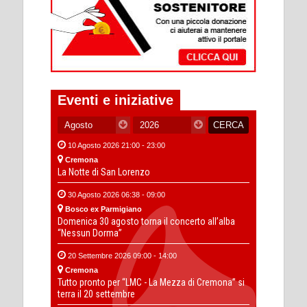
Eventi e iniziative
10 Agosto 2026 21:00 - 23:00
Cremona
La Notte di San Lorenzo
30 Agosto 2026 06:38 - 09:00
Bosco ex Parmigiano
Domenica 30 agosto torna il concerto all’alba
“Nessun Dorma”
20 Settembre 2026 09:00 - 14:00
Cremona
Tutto pronto per “LMC - La Mezza di Cremona” si
terra il 20 settembre