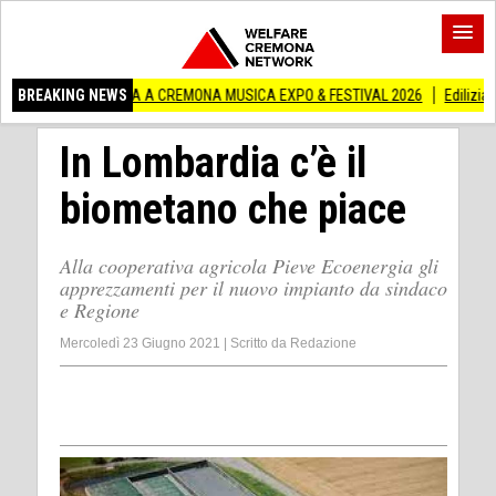
RA A CREMONA MUSICA EXPO & FESTIVAL 2026
BREAKING NEWS
Edilizia lombarda, CNA: Con
In Lombardia c’è il
biometano che piace
Alla cooperativa agricola Pieve Ecoenergia gli
apprezzamenti per il nuovo impianto da sindaco
e Regione
Mercoledì 23 Giugno 2021
|
Scritto da
Redazione