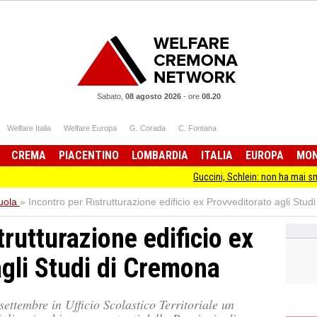
Sabato,
08 agosto 2026
-
ore
08.20
Welfare Italia
Welfare Europa
G. Corada
C. Fontana
CREMA
PIACENTINO
LOMBARDIA
ITALIA
EUROPA
MO
Guccini, Schlein: non ha mai smesso di star
uola
»
Incontro per Ristrutturazione edificio ex Provveditorato agli Stu
trutturazione edificio ex
agli Studi di Cremona
 settembre in Ufficio Scolastico Territoriale un