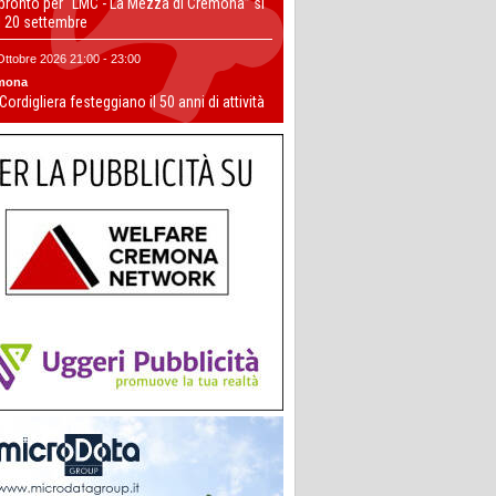
 pronto per “LMC - La Mezza di Cremona” si
il 20 settembre
Ottobre 2026 21:00 - 23:00
mona
 Cordigliera festeggiano il 50 anni di attività