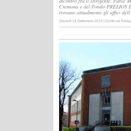
incontro fra il Dirigente, Fabio M
Cremona e del Fondo PRELIOS ERI
trovano attualmente gli uffici del
Giovedì 19 Settembre 2019
|
Scritto da
Redaz