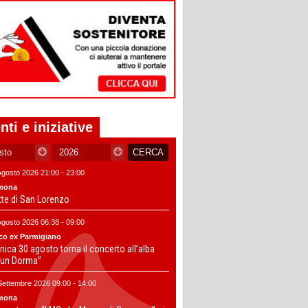
nti e iniziative
Agosto 2026 21:00 - 23:00
mona
tte di San Lorenzo
Agosto 2026 06:38 - 09:00
co ex Parmigiano
ica 30 agosto torna il concerto all’alba
un Dorma”
Settembre 2026 09:00 - 14:00
mona