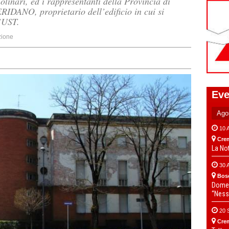
olinari, ed i rappresentanti della Provincia di
DANO, proprietario dell’edificio in cui si
l’UST.
ione
Eve
10 
Cre
La No
30 
Bos
Domen
“Ness
20 
Cre