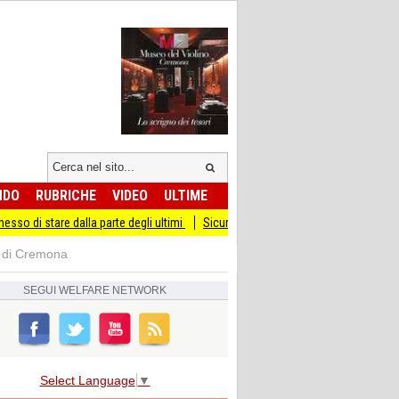
NDO
RUBRICHE
VIDEO
ULTIME
e dalla parte degli ultimi
Sicurezza I Giovani Democratici ribattono ai Giovani d
di di Cremona
SEGUI
WELFARE NETWORK
Select Language
▼