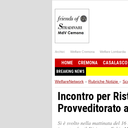
Archivi:
Welfare Cremona
Welfare Lombardia
HOME
CREMONA
CASALASCO
BREAKING NEWS
WelfareNetwork
»
Rubriche Notizie
»
Sc
Incontro per Ris
Provveditorato 
Si è svolto nella mattinata del 16