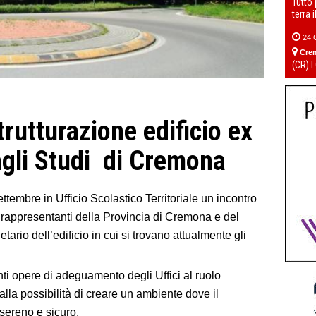
Tutto
terra 
24 
Cre
(CR) I
trutturazione edificio ex
agli Studi di Cremona
ettembre in Ufficio Scolastico Territoriale un incontro
 i rappresentanti della Provincia di Cremona e del
o dell’edificio in cui si trovano attualmente gli
genti opere di adeguamento degli Uffici al ruolo
lla possibilità di creare un ambiente dove il
sereno e sicuro.