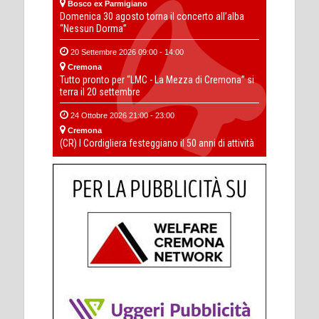
Bosco ex Parmigiano
Domenica 30 agosto torna il concerto all’alba
“Nessun Dorma”
20 Settembre 2026 09:00 - 14:00
Cremona
Tutto pronto per “LMC - La Mezza di Cremona” si
terra il 20 settembre
24 Ottobre 2026 21:00 - 23:00
Cremona
(CR) I Cordigliera festeggiano il 50 anni di attività