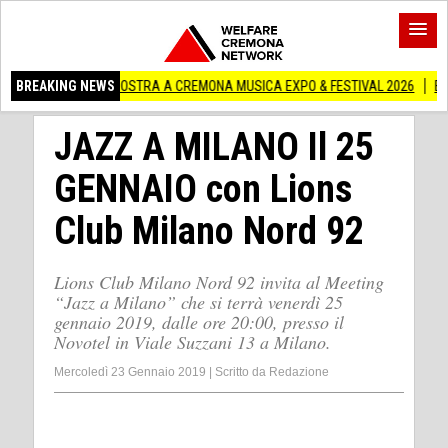
A IN MOSTRA A CREMONA MUSICA EXPO & FESTIVAL 2026
BREAKING NEWS
Edilizia lombard
JAZZ A MILANO Il 25
GENNAIO con Lions
Club Milano Nord 92
Lions Club Milano Nord 92 invita al Meeting
“Jazz a Milano” che si terrà venerdì 25
gennaio 2019, dalle ore 20:00, presso il
Novotel in Viale Suzzani 13 a Milano.
Mercoledì 23 Gennaio 2019
|
Scritto da
Redazione