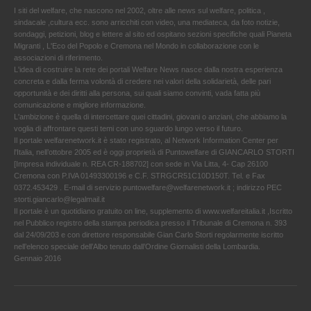
I siti del welfare, che nascono nel 2002, oltre alle news sul welfare, politica ,
sindacale ,cultura ecc. sono arricchiti con video, una mediateca, da foto notizie,
sondaggi, petizioni, blog e lettere al sito ed ospitano sezioni specifiche quali Pianeta
Migranti , L'Eco del Popolo e Cremona nel Mondo in collaborazione con le
associazioni di riferimento.
L'idea di costruire la rete dei portali Welfare News nasce dalla nostra esperienza
concreta e dalla ferma volontà di credere nei valori della solidarietà, delle pari
opportunità e dei diritti alla persona, sui quali siamo convinti, vada fatta più
comunicazione e migliore informazione.
L'ambizione è quella di intercettare quei cittadini, giovani o anziani, che abbiamo la
voglia di affrontare questi temi con uno sguardo lungo verso il futuro.
Il portale welfarenetwork.it è stato registrato, al Network Information Center per
l'Italia, nell’ottobre 2005 ed è oggi proprietà di Puntowelfare di GIANCARLO STORTI
[Impresa individuale n. REA CR-188702] con sede in Via Litta, 4- Cap 26100
Cremona con P.IVA 01493300196 e C.F. STRGCR51C10D150T. Tel. e Fax
0372.453429 . E-mail di servizio puntowelfare@welfarenetwork.it ; indirizzo PEC
storti.giancarlo@legalmail.it
Il portale è un quotidiano gratuito on line, supplemento di www.welfareitalia.it ,Iscritto
nel Pubblico registro della stampa periodica presso il Tribunale di Cremona n. 393
dal 24/09/203 e con direttore responsabile Gian Carlo Storti regolarmente iscritto
nell’elenco speciale dell’Albo tenuto dall’Ordine Giornalisti della Lombardia.
Gennaio 2016