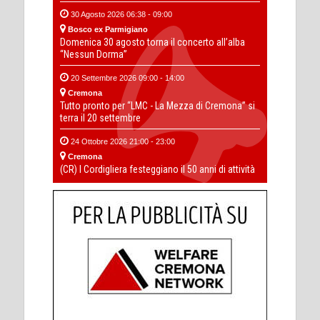
30 Agosto 2026 06:38 - 09:00
Bosco ex Parmigiano
Domenica 30 agosto torna il concerto all’alba
“Nessun Dorma”
20 Settembre 2026 09:00 - 14:00
Cremona
Tutto pronto per “LMC - La Mezza di Cremona” si
terra il 20 settembre
24 Ottobre 2026 21:00 - 23:00
Cremona
(CR) I Cordigliera festeggiano il 50 anni di attività