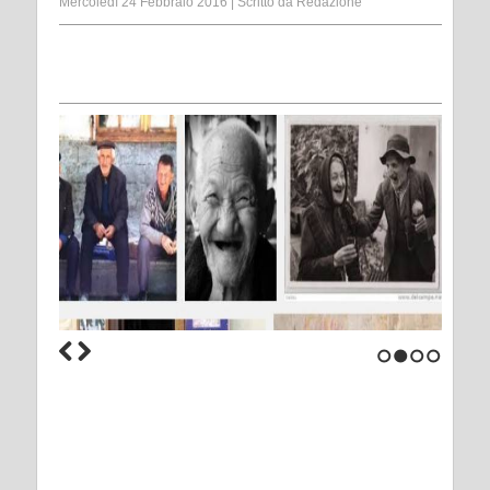
Mercoledì 24 Febbraio 2016
|
Scritto da
Redazione
1
2
3
4