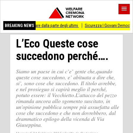
sso di stare dalla parte degli ultimi
BREAKING NEWS
Sicurezza I Giovani Democratici ribattono 
L’Eco Queste cose
succedono perché….
Siamo un paese in cui c’e’ gente che,quando
queste cose succedono, e’ abituata a dire che,
si’, sono cose che succedono. Il titolo avrebbe,
e nel prosieguo si capirà meglio il perché,
potuto essere: il Vecchietto.L’attacco del pezzo
rimanda ancora allo sgomento suscitato, in
un’opinione pubblica sempre più assuefatta alle
cose che succedono e che non dovrebbero, dal
drammatico epilogo della vicenda di Via
Giuseppina.