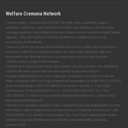
Welfare Cremona Network
I siti del welfare, che nascono nel 2002, oltre alle news sul welfare, politica ,
sindacale ,cultura ecc. sono arricchiti con video, una mediateca, da foto notizie,
sondaggi, petizioni, blog e lettere al sito ed ospitano sezioni specifiche quali Pianeta
Migranti , L'Eco del Popolo e Cremona nel Mondo in collaborazione con le
associazioni di riferimento.
L'idea di costruire la rete dei portali Welfare News nasce dalla nostra esperienza
concreta e dalla ferma volontà di credere nei valori della solidarietà, delle pari
opportunità e dei diritti alla persona, sui quali siamo convinti, vada fatta più
comunicazione e migliore informazione.
L'ambizione è quella di intercettare quei cittadini, giovani o anziani, che abbiamo la
voglia di affrontare questi temi con uno sguardo lungo verso il futuro.
Il portale welfarenetwork.it è stato registrato, al Network Information Center per
l'Italia, nell’ottobre 2005 ed è oggi proprietà di Puntowelfare di GIANCARLO STORTI
[Impresa individuale n. REA CR-188702] con sede in Via Litta, 4- Cap 26100
Cremona con P.IVA 01493300196 e C.F. STRGCR51C10D150T. Tel. e Fax
0372.453429 . E-mail di servizio puntowelfare@welfarenetwork.it ; indirizzo PEC
storti.giancarlo@legalmail.it
Il portale è un quotidiano gratuito on line, supplemento di www.welfareitalia.it ,Iscritto
nel Pubblico registro della stampa periodica presso il Tribunale di Cremona n. 393
dal 24/09/203 e con direttore responsabile Gian Carlo Storti regolarmente iscritto
nell’elenco speciale dell’Albo tenuto dall’Ordine Giornalisti della Lombardia.
Gennaio 2016