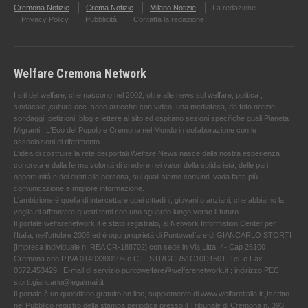
Cremona Notizie
Crema Notizie
Milano Notizie
La redazione
Privacy Policy
Pubblicità
Contatta la redazione
Welfare Cremona Network
I siti del welfare, che nascono nel 2002, oltre alle news sul welfare, politica ,
sindacale ,cultura ecc. sono arricchiti con video, una mediateca, da foto notizie,
sondaggi, petizioni, blog e lettere al sito ed ospitano sezioni specifiche quali Pianeta
Migranti , L'Eco del Popolo e Cremona nel Mondo in collaborazione con le
associazioni di riferimento.
L'idea di costruire la rete dei portali Welfare News nasce dalla nostra esperienza
concreta e dalla ferma volontà di credere nei valori della solidarietà, delle pari
opportunità e dei diritti alla persona, sui quali siamo convinti, vada fatta più
comunicazione e migliore informazione.
L'ambizione è quella di intercettare quei cittadini, giovani o anziani, che abbiamo la
voglia di affrontare questi temi con uno sguardo lungo verso il futuro.
Il portale welfarenetwork.it è stato registrato, al Network Information Center per
l'Italia, nell’ottobre 2005 ed è oggi proprietà di Puntowelfare di GIANCARLO STORTI
[Impresa individuale n. REA CR-188702] con sede in Via Litta, 4- Cap 26100
Cremona con P.IVA 01493300196 e C.F. STRGCR51C10D150T. Tel. e Fax
0372.453429 . E-mail di servizio puntowelfare@welfarenetwork.it ; indirizzo PEC
storti.giancarlo@legalmail.it
Il portale è un quotidiano gratuito on line, supplemento di www.welfareitalia.it ,Iscritto
nel Pubblico registro della stampa periodica presso il Tribunale di Cremona n. 393