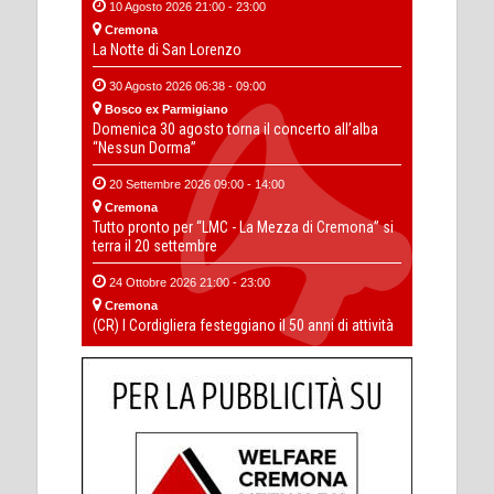
10 Agosto 2026 21:00 - 23:00
Cremona
La Notte di San Lorenzo
30 Agosto 2026 06:38 - 09:00
Bosco ex Parmigiano
Domenica 30 agosto torna il concerto all’alba
“Nessun Dorma”
20 Settembre 2026 09:00 - 14:00
Cremona
Tutto pronto per “LMC - La Mezza di Cremona” si
terra il 20 settembre
24 Ottobre 2026 21:00 - 23:00
Cremona
(CR) I Cordigliera festeggiano il 50 anni di attività