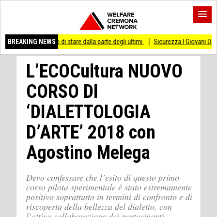
ai smesso di stare dalla parte degli ultimi
BREAKING NEWS
Sicurezza I Giovani Democratici riba
L’ECOCultura NUOVO
CORSO DI
‘DIALETTOLOGIA
D’ARTE’ 2018 con
Agostino Melega
Devo confessare che l’esito di questo primo
corso pilota sperimentale è stato estremamente
positivo soprattutto in termini di confronto e di
riscoperta della bellezza del dialetto, con
l’attiva collaborazione dei partecipanti