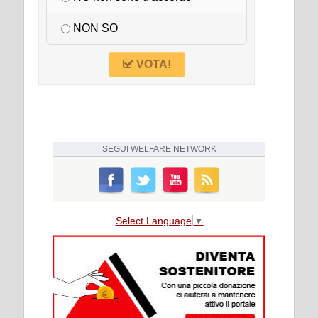
NON SO
VOTA!
SEGUI
WELFARE NETWORK
Select Language
▼