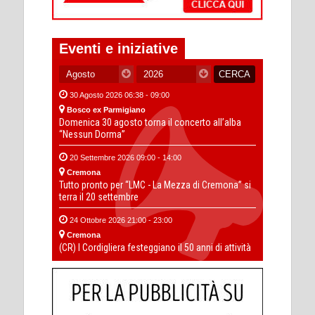
Eventi e iniziative
30 Agosto 2026 06:38 - 09:00
Bosco ex Parmigiano
Domenica 30 agosto torna il concerto all’alba
“Nessun Dorma”
20 Settembre 2026 09:00 - 14:00
Cremona
Tutto pronto per “LMC - La Mezza di Cremona” si
terra il 20 settembre
24 Ottobre 2026 21:00 - 23:00
Cremona
(CR) I Cordigliera festeggiano il 50 anni di attività