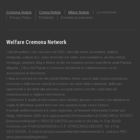
Cremona Notizie
Crema Notizie
Milano Notizie
La redazione
Privacy Policy
Pubblicità
Contatta la redazione
Welfare Cremona Network
I siti del welfare, che nascono nel 2002, oltre alle news sul welfare, politica ,
sindacale ,cultura ecc. sono arricchiti con video, una mediateca, da foto notizie,
sondaggi, petizioni, blog e lettere al sito ed ospitano sezioni specifiche quali Pianeta
Migranti , L'Eco del Popolo e Cremona nel Mondo in collaborazione con le
associazioni di riferimento.
L'idea di costruire la rete dei portali Welfare News nasce dalla nostra esperienza
concreta e dalla ferma volontà di credere nei valori della solidarietà, delle pari
opportunità e dei diritti alla persona, sui quali siamo convinti, vada fatta più
comunicazione e migliore informazione.
L'ambizione è quella di intercettare quei cittadini, giovani o anziani, che abbiamo la
voglia di affrontare questi temi con uno sguardo lungo verso il futuro.
Il portale welfarenetwork.it è stato registrato, al Network Information Center per
l'Italia, nell’ottobre 2005 ed è oggi proprietà di Puntowelfare di GIANCARLO STORTI
[Impresa individuale n. REA CR-188702] con sede in Via Litta, 4- Cap 26100
Cremona con P.IVA 01493300196 e C.F. STRGCR51C10D150T. Tel. e Fax
0372.453429 . E-mail di servizio puntowelfare@welfarenetwork.it ; indirizzo PEC
storti.giancarlo@legalmail.it