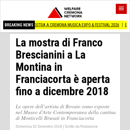
SCA IN MOSTRA A CREMONA MUSICA EXPO & FESTIVAL 2026
BREAKING NEWS
Edilizia lomba
La mostra di Franco
Brescianini a La
Montina in
Franciacorta è aperta
fino a dicembre 2018
Le opere dell’artista di Rovato somo esposte
nel Museo d’Arte Contemporanea della cantina
di Monticelli Brusati in Franciacorta
Domenica 02 Dicembre 2018
|
Scritto da
Redazione