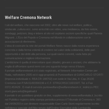
Welfare Cremona Network
I siti del welfare, che nascono nel 2002, oltre alle news sul welfare, politica ,
sindacale ,cultura ecc. sono arricchiti con video, una mediateca, da foto notizie,
sondaggi, petizioni, blog e lettere al sito ed ospitano sezioni specifiche quali Pianeta
Migranti , L'Eco del Popolo e Cremona nel Mondo in collaborazione con le
associazioni di riferimento.
L'idea di costruire la rete dei portali Welfare News nasce dalla nostra esperienza
concreta e dalla ferma volontà di credere nei valori della solidarietà, delle pari
opportunità e dei diritti alla persona, sui quali siamo convinti, vada fatta più
comunicazione e migliore informazione.
L'ambizione è quella di intercettare quei cittadini, giovani o anziani, che abbiamo la
voglia di affrontare questi temi con uno sguardo lungo verso il futuro.
Il portale welfarenetwork.it è stato registrato, al Network Information Center per
l'Italia, nell’ottobre 2005 ed è oggi proprietà di Puntowelfare di GIANCARLO STORTI
[Impresa individuale n. REA CR-188702] con sede in Via Litta, 4- Cap 26100
Cremona con P.IVA 01493300196 e C.F. STRGCR51C10D150T. Tel. e Fax
0372.453429 . E-mail di servizio puntowelfare@welfarenetwork.it ; indirizzo PEC
storti.giancarlo@legalmail.it
Il portale è un quotidiano gratuito on line, supplemento di www.welfareitalia.it ,Iscritto
nel Pubblico registro della stampa periodica presso il Tribunale di Cremona n. 393
dal 24/09/203 e con direttore responsabile Gian Carlo Storti regolarmente iscritto
nell’elenco speciale dell’Albo tenuto dall’Ordine Giornalisti della Lombardia.