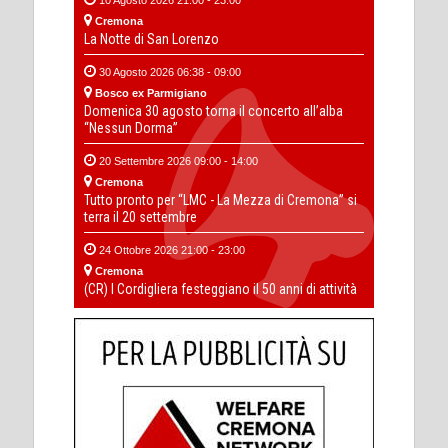
Cremona
La Notte di San Lorenzo
30 Agosto 2026 06:38 - 09:00
Bosco ex Parmigiano
Domenica 30 agosto torna il concerto all’alba
“Nessun Dorma”
20 Settembre 2026 09:00 - 14:00
Cremona
Tutto pronto per “LMC - La Mezza di Cremona” si
terra il 20 settembre
24 Ottobre 2026 21:00 - 23:00
Cremona
(CR) I Cordigliera festeggiano il 50 anni di attività