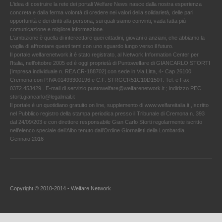
L'idea di costruire la rete dei portali Welfare News nasce dalla nostra esperienza
concreta e dalla ferma volontà di credere nei valori della solidarietà, delle pari
opportunità e dei diritti alla persona, sui quali siamo convinti, vada fatta più
comunicazione e migliore informazione.
L'ambizione è quella di intercettare quei cittadini, giovani o anziani, che abbiamo la
voglia di affrontare questi temi con uno sguardo lungo verso il futuro.
Il portale welfarenetwork.it è stato registrato, al Network Information Center per
l'Italia, nell’ottobre 2005 ed è oggi proprietà di Puntowelfare di GIANCARLO STORTI
[Impresa individuale n. REA CR-188702] con sede in Via Litta, 4- Cap 26100
Cremona con P.IVA 01493300196 e C.F. STRGCR51C10D150T. Tel. e Fax
0372.453429 . E-mail di servizio puntowelfare@welfarenetwork.it ; indirizzo PEC
storti.giancarlo@legalmail.it
Il portale è un quotidiano gratuito on line, supplemento di www.welfareitalia.it ,Iscritto
nel Pubblico registro della stampa periodica presso il Tribunale di Cremona n. 393
dal 24/09/203 e con direttore responsabile Gian Carlo Storti regolarmente iscritto
nell’elenco speciale dell’Albo tenuto dall’Ordine Giornalisti della Lombardia.
Gennaio 2016
Copyright © 2010-2014 - Welfare Network