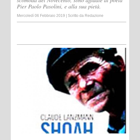
scomoda del Novecento, sono affidate al poeta
Pier Paolo Pasolini, e alla sua pietà.
Mercoledì 06 Febbraio 2019
|
Scritto da
Redazione