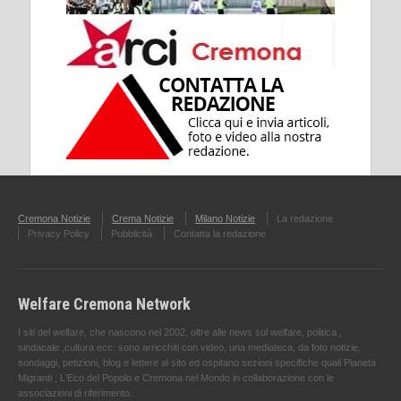
Cremona Notizie
Crema Notizie
Milano Notizie
La redazione
Privacy Policy
Pubblicità
Contatta la redazione
Welfare Cremona Network
I siti del welfare, che nascono nel 2002, oltre alle news sul welfare, politica ,
sindacale ,cultura ecc. sono arricchiti con video, una mediateca, da foto notizie,
sondaggi, petizioni, blog e lettere al sito ed ospitano sezioni specifiche quali Pianeta
Migranti , L'Eco del Popolo e Cremona nel Mondo in collaborazione con le
associazioni di riferimento.