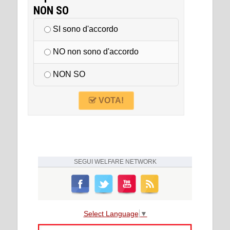
NON SO
SI sono d'accordo
NO non sono d'accordo
NON SO
VOTA!
SEGUI
WELFARE NETWORK
Select Language
▼