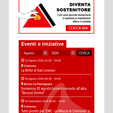
Eventi e iniziative
10 Agosto 2026 21:00 - 23:00
Cremona
La Notte di San Lorenzo
30 Agosto 2026 06:38 - 09:00
Bosco ex Parmigiano
Domenica 30 agosto torna il concerto all’alba
“Nessun Dorma”
20 Settembre 2026 09:00 - 14:00
Cremona
Tutto pronto per “LMC - La Mezza di Cremona” si