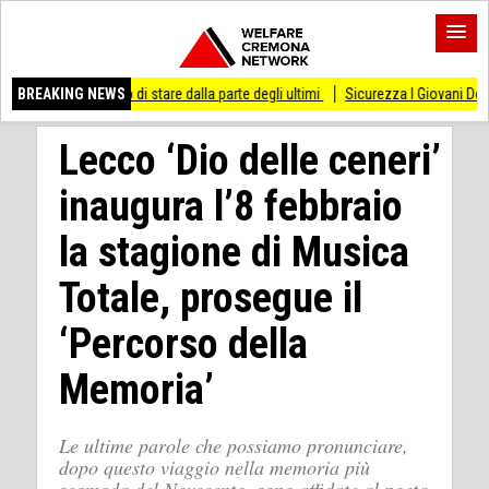
messo di stare dalla parte degli ultimi
BREAKING NEWS
Sicurezza I Giovani Democratici ribatton
Lecco ‘Dio delle ceneri’
inaugura l’8 febbraio
la stagione di Musica
Totale, prosegue il
‘Percorso della
Memoria’
Le ultime parole che possiamo pronunciare,
dopo questo viaggio nella memoria più