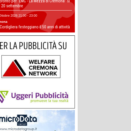
 pronto per “LMC - La Mezza di Cremona” si
il 20 settembre
Ottobre 2026 21:00 - 23:00
mona
 Cordigliera festeggiano il 50 anni di attività