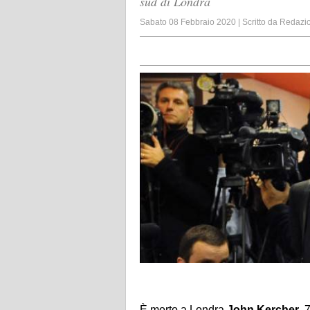
sud di Londra
Sabato 08 Febbraio 2020
|
Scritto da
Redazi
È morto a Londra
John Kercher
, 