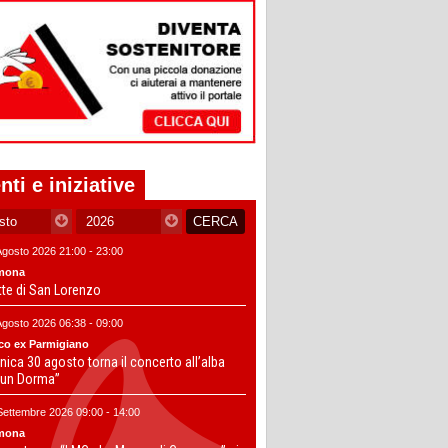
nti e iniziative
Agosto 2026 21:00 - 23:00
mona
tte di San Lorenzo
Agosto 2026 06:38 - 09:00
co ex Parmigiano
ica 30 agosto torna il concerto all’alba
un Dorma”
Settembre 2026 09:00 - 14:00
mona