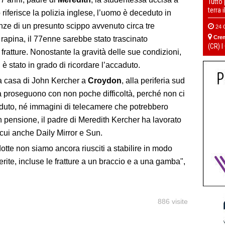
Tutto
terra 
iferisce la polizia inglese, l’uomo è deceduto in
ze di un presunto scippo avvenuto circa tre
24 
Cre
i rapina, il 77enne sarebbe stato trascinato
(CR) I
e fratture. Nonostante la gravità delle sue condizioni,
 stato in grado di ricordare l’accaduto.
la casa di John Kercher a
Croydon
, alla periferia sud
ia proseguono con non poche difficoltà, perché non ci
aduto, né immagini di telecamere che potrebbero
n pensione, il padre di Meredith Kercher ha lavorato
a cui anche Daily Mirror e Sun.
dotte non siamo ancora riusciti a stabilire in modo
ferite, incluse le fratture a un braccio e a una gamba",
886 visite