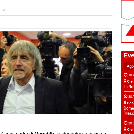
one
Eve
10 
Cre
La No
30 
Bos
Domen
“Ness
20 
Cre
77 anni, padre di
Meredith
, la studentessa uccisa a