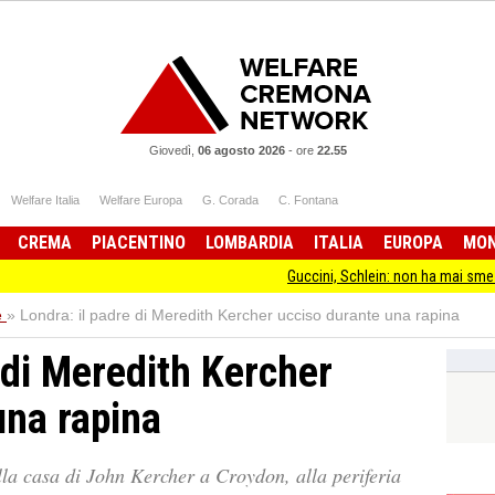
Giovedì,
06 agosto 2026
-
ore
22.55
Welfare Italia
Welfare Europa
G. Corada
C. Fontana
CREMA
PIACENTINO
LOMBARDIA
ITALIA
EUROPA
MO
Guccini, Schlein: non ha mai smesso d
e
»
Londra: il padre di Meredith Kercher ucciso durante una rapina
 di Meredith Kercher
una rapina
alla casa di John Kercher a Croydon, alla periferia