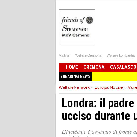
Archivi:
Welfare Cremona
Welfare Lombardia
HOME
CREMONA
CASALASCO
BREAKING NEWS
WelfareNetwork
»
Europa Notizie
»
Vari
Londra: il padre
ucciso durante 
L’incidente è avvenuto di fronte 