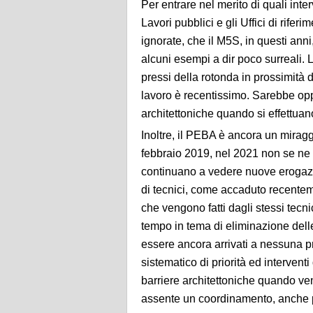
Per entrare nel merito di quali inte
Lavori pubblici e gli Uffici di rife
ignorate, che il M5S, in questi anni
alcuni esempi a dir poco surreali.
pressi della rotonda in prossimità d
lavoro è recentissimo. Sarebbe opp
architettoniche quando si effettuano
Inoltre, il PEBA è ancora un mira
febbraio 2019, nel 2021 non se ne v
continuano a vedere nuove erogaz
di tecnici, come accaduto recentem
che vengono fatti dagli stessi tecn
tempo in tema di eliminazione delle
essere ancora arrivati a nessuna p
sistematico di priorità ed intervent
barriere architettoniche quando ven
assente un coordinamento, anche pol