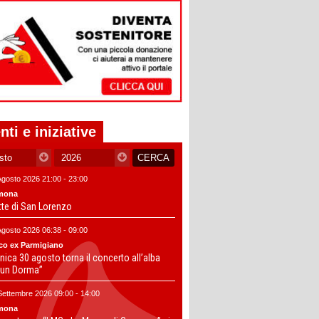
nti e iniziative
Agosto 2026 21:00 - 23:00
mona
tte di San Lorenzo
Agosto 2026 06:38 - 09:00
co ex Parmigiano
ica 30 agosto torna il concerto all’alba
un Dorma”
Settembre 2026 09:00 - 14:00
mona