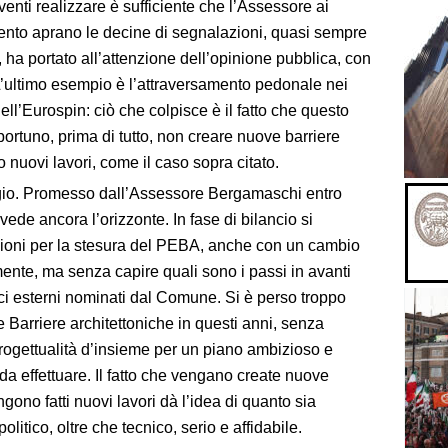
rventi realizzare è sufficiente che l’Assessore ai
rimento aprano le decine di segnalazioni, quasi sempre
, ha portato all’attenzione dell’opinione pubblica, con
 L’ultimo esempio è l’attraversamento pedonale nei
ell’Eurospin: ciò che colpisce è il fatto che questo
ortuno, prima di tutto, non creare nuove barriere
 nuovi lavori, come il caso sopra citato.
ggio. Promesso dall’Assessore Bergamaschi entro
ede ancora l’orizzonte. In fase di bilancio si
ioni per la stesura del PEBA, anche con un cambio
ente, ma senza capire quali sono i passi in avanti
ici esterni nominati dal Comune. Si è perso troppo
 Barriere architettoniche in questi anni, senza
rogettualità d’insieme per un piano ambizioso e
i da effettuare. Il fatto che vengano create nuove
gono fatti nuovi lavori dà l’idea di quanto sia
itico, oltre che tecnico, serio e affidabile.