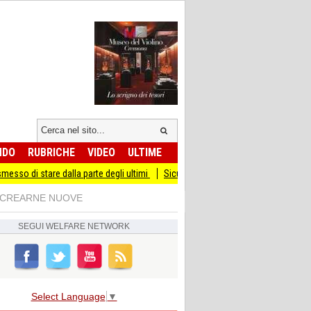
NDO
RUBRICHE
VIDEO
ULTIME
are dalla parte degli ultimi
Sicurezza I Giovani Democratici ribattono ai Giovani
N CREARNE NUOVE
SEGUI
WELFARE NETWORK
Select Language
▼