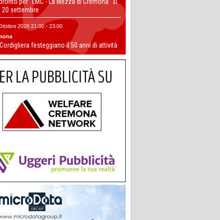
 pronto per “LMC - La Mezza di Cremona” si
il 20 settembre
Ottobre 2026 21:00 - 23:00
mona
 Cordigliera festeggiano il 50 anni di attività