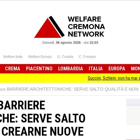
Giovedì,
06 agosto 2026
-
ore
22.03
Welfare Italia
Welfare Europa
G. Corada
C. Fontana
CREMA
PIACENTINO
LOMBARDIA
ITALIA
EUROPA
MO
Guccini, Schlein: non ha mai smesso di st
sco BARRIERE ARCHITETTONICHE: SERVE SALTO QUALITÀ E NO
BARRIERE
HE: SERVE SALTO
N CREARNE NUOVE