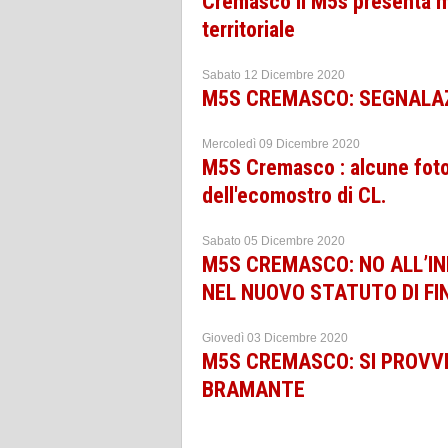
Cremasco Il M5s presenta mo
territoriale
Sabato 12 Dicembre 2020
M5S CREMASCO: SEGNALAZ
Mercoledì 09 Dicembre 2020
M5S Cremasco : alcune fotog
dell'ecomostro di CL.
Sabato 05 Dicembre 2020
M5S CREMASCO: NO ALL’IND
NEL NUOVO STATUTO DI FI
Giovedì 03 Dicembre 2020
M5S CREMASCO: SI PROVVE
BRAMANTE