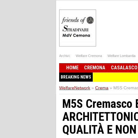
Archivi:
Welfare Cremona
Welfare Lombardia
HOME
CREMONA
CASALASCO
BREAKING NEWS
WelfareNetwork
»
Crema
»
M5S Crema
M5S Cremasco 
ARCHITETTONIC
QUALITÀ E NO