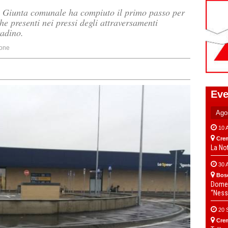
 Giunta comunale ha compiuto il primo passo per
che presenti nei pressi degli attraversamenti
adino.
one
Eve
10 
Cre
La No
30 
Bos
Domen
“Ness
20 
Cre