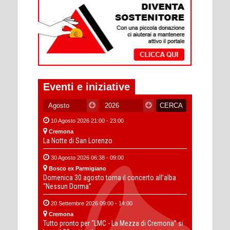
Eventi e iniziative
10 Agosto 2026 21:00 - 23:00
Cremona
La Notte di San Lorenzo
30 Agosto 2026 06:38 - 09:00
Bosco ex Parmigiano
Domenica 30 agosto torna il concerto all’alba
“Nessun Dorma”
20 Settembre 2026 09:00 - 14:00
Cremona
Tutto pronto per “LMC - La Mezza di Cremona” si