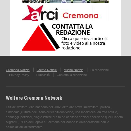
Cremona Notizie
Crema Notizie
Milano Notizie
La redazione
Privacy Policy
Pubblicità
Contatta la redazione
Welfare Cremona Network
I siti del welfare, che nascono nel 2002, oltre alle news sul welfare, politica ,
sindacale ,cultura ecc. sono arricchiti con video, una mediateca, da foto notizie,
sondaggi, petizioni, blog e lettere al sito ed ospitano sezioni specifiche quali Pianeta
Migranti , L'Eco del Popolo e Cremona nel Mondo in collaborazione con le
associazioni di riferimento.