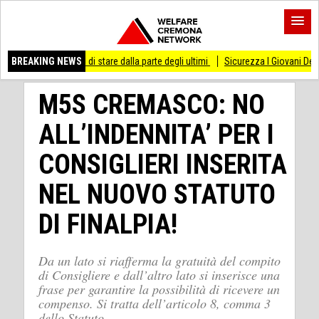
sso di stare dalla parte degli ultimi
BREAKING NEWS
Sicurezza I Giovani Democratici ribattono 
M5S CREMASCO: NO
ALL’INDENNITA’ PER I
CONSIGLIERI INSERITA
NEL NUOVO STATUTO
DI FINALPIA!
Da un lato si riafferma la gratuità del compito
di Consigliere e dall’altro lato si inserisce una
frase per garantire la possibilità di ricevere un
compenso. Si tratta dell’articolo 8, comma 3
dello Statuto.