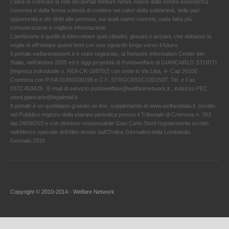
L'idea di costruire la rete dei portali Welfare News nasce dalla nostra esperienza
concreta e dalla ferma volontà di credere nei valori della solidarietà, delle pari
opportunità e dei diritti alla persona, sui quali siamo convinti, vada fatta più
comunicazione e migliore informazione.
L'ambizione è quella di intercettare quei cittadini, giovani o anziani, che abbiamo la
voglia di affrontare questi temi con uno sguardo lungo verso il futuro.
Il portale welfarenetwork.it è stato registrato, al Network Information Center per
l'Italia, nell’ottobre 2005 ed è oggi proprietà di Puntowelfare di GIANCARLO STORTI
[Impresa individuale n. REA CR-188702] con sede in Via Litta, 4- Cap 26100
Cremona con P.IVA 01493300196 e C.F. STRGCR51C10D150T. Tel. e Fax
0372.453429 . E-mail di servizio puntowelfare@welfarenetwork.it ; indirizzo PEC
storti.giancarlo@legalmail.it
Il portale è un quotidiano gratuito on line, supplemento di www.welfareitalia.it ,Iscritto
nel Pubblico registro della stampa periodica presso il Tribunale di Cremona n. 393
dal 24/09/203 e con direttore responsabile Gian Carlo Storti regolarmente iscritto
nell’elenco speciale dell’Albo tenuto dall’Ordine Giornalisti della Lombardia.
Gennaio 2016
Copyright © 2010-2014 - Welfare Network