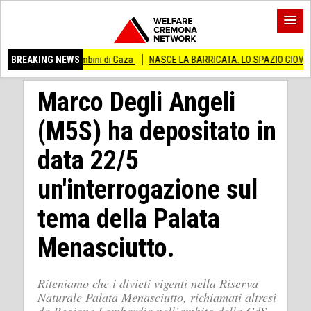
el ai bambini di Gaza
BREAKING NEWS
NASCE LA BARRICATA: LO SPAZIO GIOVANI DELLA FESTA
Marco Degli Angeli
(M5S) ha depositato in
data 22/5
un'interrogazione sul
tema della Palata
Menasciutto.
Riteniamo che i divieti vigenti nella Riserva
Naturale Palata Menasciutto, richiamati altresì