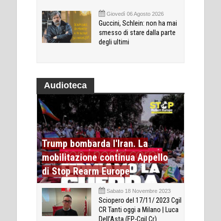
Giovedì 06 Agosto 2026
Guccini, Schlein: non ha mai
smesso di stare dalla parte
degli ultimi
Audioteca
Trump bombarda l'Iran. La
mobilitazione continua Appello
di Stop Rearm Europe
Sabato 18 Novembre 2023
Sciopero del 17/11/ 2023 Cgil
CR Tanti oggi a Milano | Luca
Dell’Asta (FP-Cgil Cr)