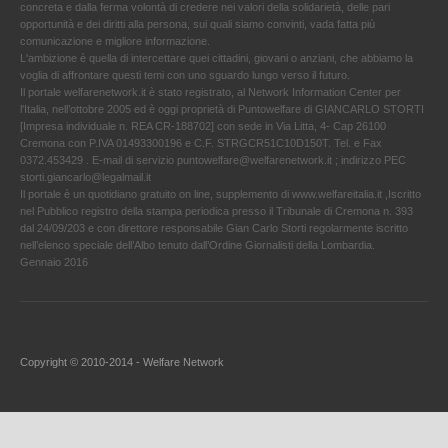
concreta e dalla ferma volontà di credere nei valori della solidarietà, delle pari
opportunità e dei diritti alla persona, sui quali siamo convinti, vada fatta più
comunicazione e migliore informazione.
L'ambizione è quella di intercettare quei cittadini, giovani o anziani, che abbiamo la
voglia di affrontare questi temi con uno sguardo lungo verso il futuro.
Il portale welfarenetwork.it è stato registrato, al Network Information Center per
l'Italia, nell’ottobre 2005 ed è oggi proprietà di Puntowelfare di GIANCARLO STORTI
[Impresa individuale n. REA CR-188702] con sede in Via Litta, 4- Cap 26100
Cremona con P.IVA 01493300196 e C.F. STRGCR51C10D150T. Tel. e Fax
0372.453429 . E-mail di servizio puntowelfare@welfarenetwork.it ; indirizzo PEC
storti.giancarlo@legalmail.it
Il portale è un quotidiano gratuito on line, supplemento di www.welfareitalia.it ,Iscritto
nel Pubblico registro della stampa periodica presso il Tribunale di Cremona n. 393
dal 24/09/203 e con direttore responsabile Gian Carlo Storti regolarmente iscritto
nell’elenco speciale dell’Albo tenuto dall’Ordine Giornalisti della Lombardia.
Gennaio 2016
Copyright © 2010-2014 - Welfare Network