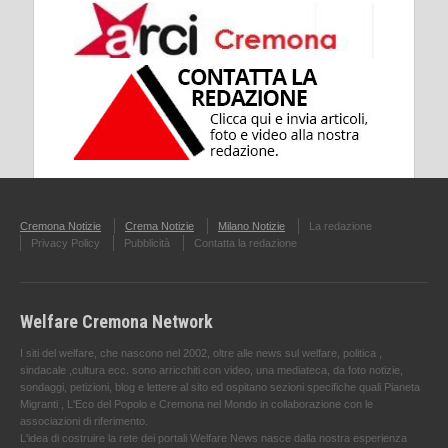
Cremona Notizie
Crema Notizie
Milano Notizie
La redazione
Privacy Policy
Pubblicità
Contatta la redazione
Welfare Cremona Network
I siti del welfare, che nascono nel 2002, oltre alle news sul welfare, politica ,
sindacale ,cultura ecc. sono arricchiti con video, una mediateca, da foto notizie,
sondaggi, petizioni, blog e lettere al sito ed ospitano sezioni specifiche quali Pianeta
Migranti , L'Eco del Popolo e Cremona nel Mondo in collaborazione con le
associazioni di riferimento.
L'idea di costruire la rete dei portali Welfare News nasce dalla nostra esperienza