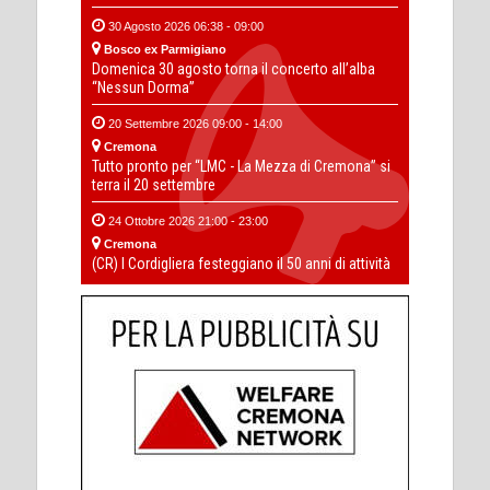
30 Agosto 2026 06:38 - 09:00
Bosco ex Parmigiano
Domenica 30 agosto torna il concerto all’alba
“Nessun Dorma”
20 Settembre 2026 09:00 - 14:00
Cremona
Tutto pronto per “LMC - La Mezza di Cremona” si
terra il 20 settembre
24 Ottobre 2026 21:00 - 23:00
Cremona
(CR) I Cordigliera festeggiano il 50 anni di attività