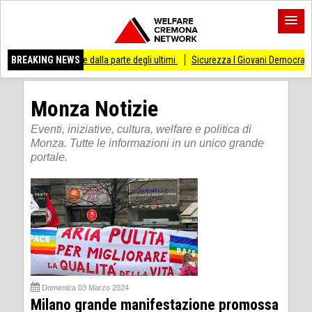
re dalla parte degli ultimi
BREAKING NEWS
Sicurezza I Giovani Democratici ribattono ai Giovani 
Monza Notizie
Eventi, iniziative, cultura, welfare e politica di
Monza. Tutte le informazioni in un unico grande
portale.
Domenica 03 Marzo 2024
Milano grande manifestazione promossa