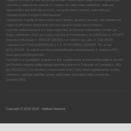
concreta e dalla ferma volontà di credere nei valori della solidarietà, delle pari
opportunità e dei diritti alla persona, sui quali siamo convinti, vada fatta più
comunicazione e migliore informazione.
L'ambizione è quella di intercettare quei cittadini, giovani o anziani, che abbiamo la
voglia di affrontare questi temi con uno sguardo lungo verso il futuro.
Il portale welfarenetwork.it è stato registrato, al Network Information Center per
l'Italia, nell’ottobre 2005 ed è oggi proprietà di Puntowelfare di GIANCARLO STORTI
[Impresa individuale n. REA CR-188702] con sede in Via Litta, 4- Cap 26100
Cremona con P.IVA 01493300196 e C.F. STRGCR51C10D150T. Tel. e Fax
0372.453429 . E-mail di servizio puntowelfare@welfarenetwork.it ; indirizzo PEC
storti.giancarlo@legalmail.it
Il portale è un quotidiano gratuito on line, supplemento di www.welfareitalia.it ,Iscritto
nel Pubblico registro della stampa periodica presso il Tribunale di Cremona n. 393
dal 24/09/203 e con direttore responsabile Gian Carlo Storti regolarmente iscritto
nell’elenco speciale dell’Albo tenuto dall’Ordine Giornalisti della Lombardia.
Gennaio 2016
Copyright © 2010-2014 - Welfare Network