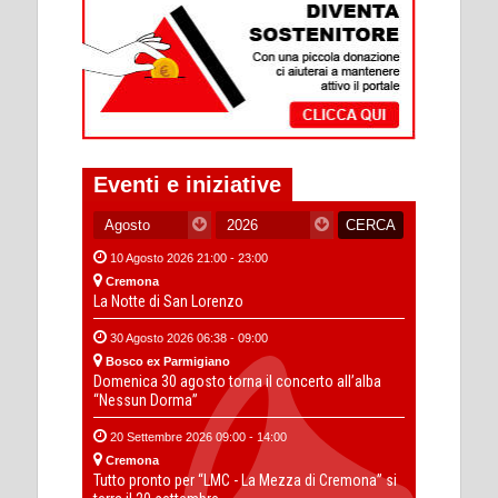
Eventi e iniziative
10 Agosto 2026 21:00 - 23:00
Cremona
La Notte di San Lorenzo
30 Agosto 2026 06:38 - 09:00
Bosco ex Parmigiano
Domenica 30 agosto torna il concerto all’alba
“Nessun Dorma”
20 Settembre 2026 09:00 - 14:00
Cremona
Tutto pronto per “LMC - La Mezza di Cremona” si