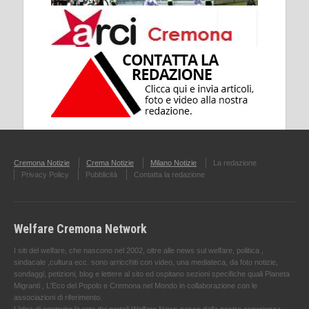
Cremona Notizie
Crema Notizie
Milano Notizie
La redazione
Privacy Policy
Pubblicità
Contatta la redazione
Welfare Cremona Network
I siti del welfare, che nascono nel 2002, oltre alle news sul welfare, politica ,
sindacale ,cultura ecc. sono arricchiti con video, una mediateca, da foto notizie,
sondaggi, petizioni, blog e lettere al sito ed ospitano sezioni specifiche quali Pianeta
Migranti , L'Eco del Popolo e Cremona nel Mondo in collaborazione con le
associazioni di riferimento.
L'idea di costruire la rete dei portali Welfare News nasce dalla nostra esperienza