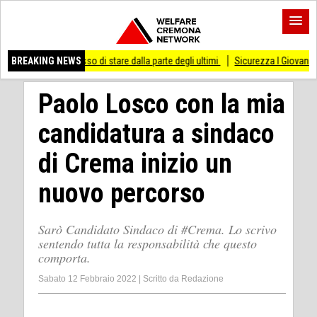
i smesso di stare dalla parte degli ultimi
BREAKING NEWS
Sicurezza I Giovani Democratici ribat
Paolo Losco con la mia
candidatura a sindaco
di Crema inizio un
nuovo percorso
Sarò Candidato Sindaco di #Crema. Lo scrivo
sentendo tutta la responsabilità che questo
comporta.
Sabato 12 Febbraio 2022
|
Scritto da
Redazione