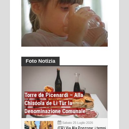
Foto Notizia
Torre de Picenardi – Alla
Chisóola de Li Tùr la
Denominazione Comunale
Sabato 25 Luglio 2026
(CR) Via Ala Ponzone: i tempi