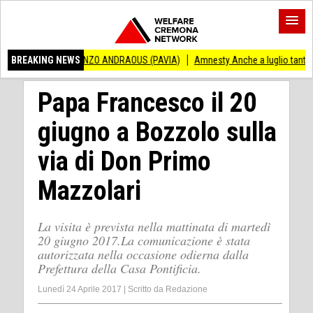
 VINCENZO ANDRAOUS (PAVIA)
BREAKING NEWS
Amnesty Anche a luglio tanti successi ed ing
Papa Francesco il 20
giugno a Bozzolo sulla
via di Don Primo
Mazzolari
La visita è prevista nella mattinata di martedì
20 giugno 2017.La comunicazione è stata
autorizzata nella occasione odierna dalla
Prefettura della Casa Pontificia.
Lunedì 24 Aprile 2017
|
Scritto da
Redazione