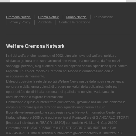
Cremona Notizie
Crema Notizie
Milano Notizie
La redazione
Privacy Policy
Pubblicità
Contatta la redazione
Welfare Cremona Network
I siti del welfare, che nascono nel 2002, oltre alle news sul welfare, politica ,
sindacale ,cultura ecc. sono arricchiti con video, una mediateca, da foto notizie,
sondaggi, petizioni, blog e lettere al sito ed ospitano sezioni specifiche quali Pianeta
Migranti , L'Eco del Popolo e Cremona nel Mondo in collaborazione con le
associazioni di riferimento.
L'idea di costruire la rete dei portali Welfare News nasce dalla nostra esperienza
concreta e dalla ferma volontà di credere nei valori della solidarietà, delle pari
opportunità e dei diritti alla persona, sui quali siamo convinti, vada fatta più
comunicazione e migliore informazione.
L'ambizione è quella di intercettare quei cittadini, giovani o anziani, che abbiamo la
voglia di affrontare questi temi con uno sguardo lungo verso il futuro.
Il portale welfarenetwork.it è stato registrato, al Network Information Center per
l'Italia, nell’ottobre 2005 ed è oggi proprietà di Puntowelfare di GIANCARLO STORTI
[Impresa individuale n. REA CR-188702] con sede in Via Litta, 4- Cap 26100
Cremona con P.IVA 01493300196 e C.F. STRGCR51C10D150T. Tel. e Fax
0372.453429 . E-mail di servizio puntowelfare@welfarenetwork.it ; indirizzo PEC