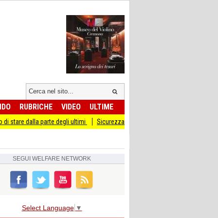
NDO
RUBRICHE
VIDEO
ULTIME
a parte degli ultimi
Sicurezza I Giovani Democratici ribattono ai Giovani di Frate
SEGUI
WELFARE NETWORK
Select Language
▼