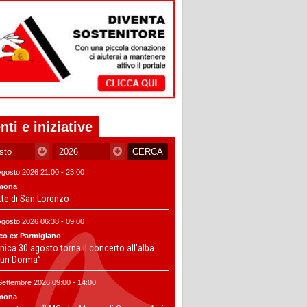
nti e iniziative
Agosto 2026 21:00 - 23:00
mona
tte di San Lorenzo
Agosto 2026 06:38 - 09:00
co ex Parmigiano
ica 30 agosto torna il concerto all’alba
un Dorma”
Settembre 2026 09:00 - 14:00
mona