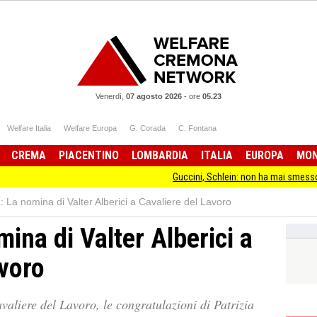
Venerdì,
07 agosto 2026
-
ore
05.23
Welfare Italia
Welfare Europa
G. Corada
C. Fontana
CREMA
PIACENTINO
LOMBARDIA
ITALIA
EUROPA
MO
Guccini, Schlein: non ha mai smesso di stare dall
 La nomina di Valter Alberici a Cavaliere del Lavoro
ina di Valter Alberici a
avoro
valiere del Lavoro, le congratulazioni di Patrizia