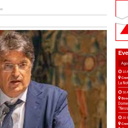
ne
Eve
10 
Cre
La No
30 
Bos
Domen
“Ness
20 
Cre