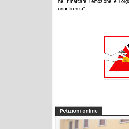
nel rimarcare l'emozione e l'org
onorificenza”.
Petizioni online