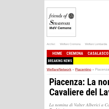
Archivi:
Welfare Cremona
Welfare Lombardia
HOME
CREMONA
CASALASCO
BREAKING NEWS
WelfareNetwork
»
Piacentino
»
Piacenza:
Piacenza: La nom
Cavaliere del L
La nomina di Valter Alberici a Ca