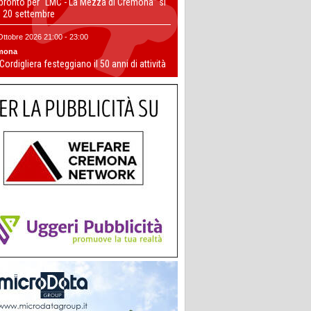
 pronto per “LMC - La Mezza di Cremona” si
il 20 settembre
Ottobre 2026 21:00 - 23:00
mona
 Cordigliera festeggiano il 50 anni di attività