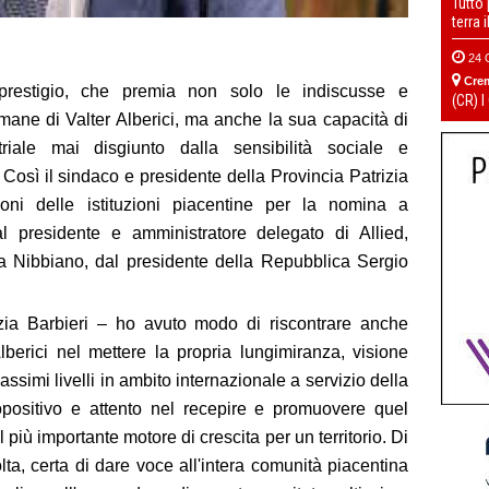
Tutto
terra 
24 
Cre
prestigio, che premia non solo le indiscusse e
(CR) I
umane di Valter Alberici, ma anche la sua capacità di
riale mai disgiunto dalla sensibilità sociale e
Così il sindaco e presidente della Provincia Patrizia
ioni delle istituzioni piacentine per la nomina a
al presidente e amministratore delegato di Allied,
 a Nibbiano, dal presidente della Repubblica Sergio
izia Barbieri – ho avuto modo di riscontrare anche
 Alberici nel mettere la propria lungimiranza, visione
ssimi livelli in ambito internazionale a servizio della
propositivo e attento nel recepire e promuovere quel
più importante motore di crescita per un territorio. Di
lta, certa di dare voce all'intera comunità piacentina