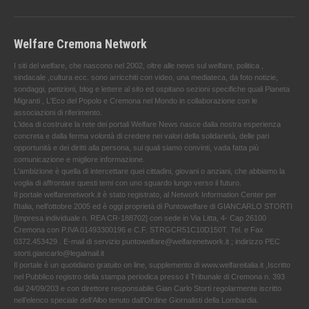
Welfare Cremona Network
I siti del welfare, che nascono nel 2002, oltre alle news sul welfare, politica ,
sindacale ,cultura ecc. sono arricchiti con video, una mediateca, da foto notizie,
sondaggi, petizioni, blog e lettere al sito ed ospitano sezioni specifiche quali Pianeta
Migranti , L'Eco del Popolo e Cremona nel Mondo in collaborazione con le
associazioni di riferimento.
L'idea di costruire la rete dei portali Welfare News nasce dalla nostra esperienza
concreta e dalla ferma volontà di credere nei valori della solidarietà, delle pari
opportunità e dei diritti alla persona, sui quali siamo convinti, vada fatta più
comunicazione e migliore informazione.
L'ambizione è quella di intercettare quei cittadini, giovani o anziani, che abbiamo la
voglia di affrontare questi temi con uno sguardo lungo verso il futuro.
Il portale welfarenetwork.it è stato registrato, al Network Information Center per
l'Italia, nell’ottobre 2005 ed è oggi proprietà di Puntowelfare di GIANCARLO STORTI
[Impresa individuale n. REA CR-188702] con sede in Via Litta, 4- Cap 26100
Cremona con P.IVA 01493300196 e C.F. STRGCR51C10D150T. Tel. e Fax
0372.453429 . E-mail di servizio puntowelfare@welfarenetwork.it ; indirizzo PEC
storti.giancarlo@legalmail.it
Il portale è un quotidiano gratuito on line, supplemento di www.welfareitalia.it ,Iscritto
nel Pubblico registro della stampa periodica presso il Tribunale di Cremona n. 393
dal 24/09/203 e con direttore responsabile Gian Carlo Storti regolarmente iscritto
nell’elenco speciale dell’Albo tenuto dall’Ordine Giornalisti della Lombardia.