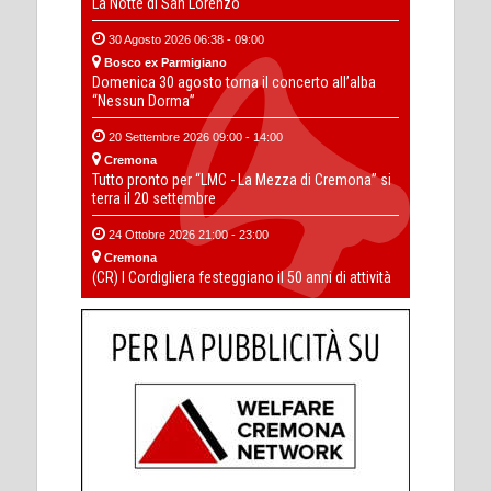
La Notte di San Lorenzo
30 Agosto 2026 06:38 - 09:00
Bosco ex Parmigiano
Domenica 30 agosto torna il concerto all’alba
“Nessun Dorma”
20 Settembre 2026 09:00 - 14:00
Cremona
Tutto pronto per “LMC - La Mezza di Cremona” si
terra il 20 settembre
24 Ottobre 2026 21:00 - 23:00
Cremona
(CR) I Cordigliera festeggiano il 50 anni di attività