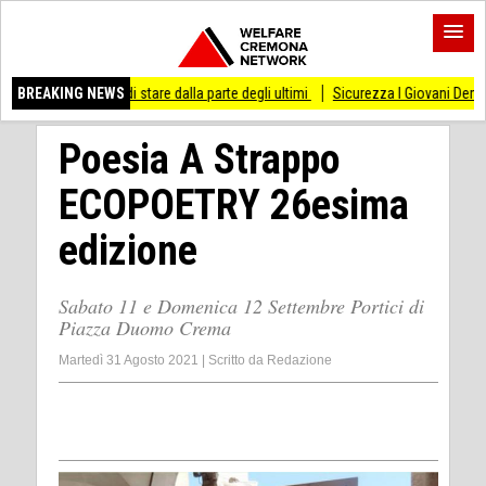
so di stare dalla parte degli ultimi
BREAKING NEWS
Sicurezza I Giovani Democratici ribattono ai
Poesia A Strappo
ECOPOETRY 26esima
edizione
Sabato 11 e Domenica 12 Settembre Portici di
Piazza Duomo Crema
Martedì 31 Agosto 2021
|
Scritto da
Redazione