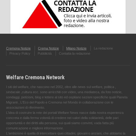
Cremona Notizie
Crema Notizie
Milano Notizie
La redazione
Privacy Policy
Pubblicità
Contatta la redazione
Welfare Cremona Network
I siti del welfare, che nascono nel 2002, oltre alle news sul welfare, politica ,
sindacale ,cultura ecc. sono arricchiti con video, una mediateca, da foto notizie,
sondaggi, petizioni, blog e lettere al sito ed ospitano sezioni specifiche quali Pianeta
Migranti , L'Eco del Popolo e Cremona nel Mondo in collaborazione con le
associazioni di riferimento.
L'idea di costruire la rete dei portali Welfare News nasce dalla nostra esperienza
concreta e dalla ferma volontà di credere nei valori della solidarietà, delle pari
opportunità e dei diritti alla persona, sui quali siamo convinti, vada fatta più
comunicazione e migliore informazione.
L'ambizione è quella di intercettare quei cittadini, giovani o anziani, che abbiamo la