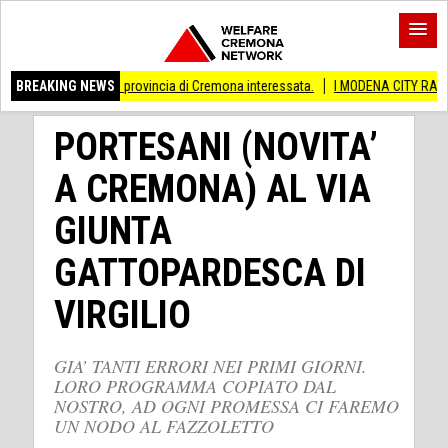
i Anche provincia di Cremona interessata.
BREAKING NEWS
I MODENA CITY RAMBLERS ARRIV
PORTESANI (NOVITA’
A CREMONA) AL VIA
GIUNTA
GATTOPARDESCA DI
VIRGILIO
GIA’ TANTI ERRORI NEI PRIMI GIORNI.
LORO PROGRAMMA COPIATO DAL
NOSTRO, AD OGNI PROMESSA CI FAREMO
UN NODO AL FAZZOLETTO