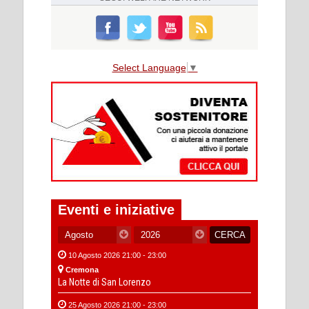
Select Language
▼
Eventi e iniziative
10 Agosto 2026 21:00 - 23:00
Cremona
La Notte di San Lorenzo
25 Agosto 2026 21:00 - 23:00