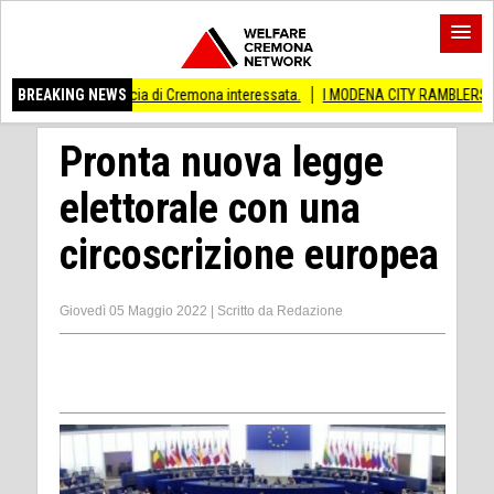
vincia di Cremona interessata.
BREAKING NEWS
I MODENA CITY RAMBLERS ARRIVANO A CREM
Pronta nuova legge
elettorale con una
circoscrizione europea
Giovedì 05 Maggio 2022
|
Scritto da
Redazione