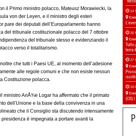
“Ness
con il Primo ministro polacco, Mateusz Morawiecki, la
14 
la von der Leyen, e il ministro degli esteri
Cre
L'eve
r pare dei deputati dell’Europarlamento hanno
 del tribunale costituzionale polacco del 7 ottobre
20 
Cre
indipendenza del tribunale stesso e evidenziando il
Tutto
acco verso il totalitarismo.
terra 
27 
inoltre che tutti i Paesi UE, al momento dell’adesione
Cre
riamente alle regole comuni e che non esiste nessun
Pross
iscrit
 la Costituzione polacca.
24 
Cre
l ministro AnÅ¾e Logar ha affermato che il primato
(CR) I
ento dell'Unione e la base della convivenza in una
lineato che il Consiglio sta discutendo intensamente
 la presidenza è impegnata a portare avanti la