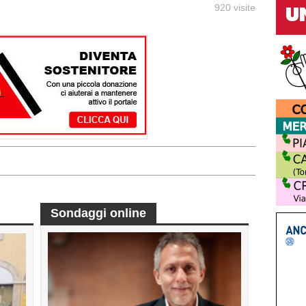
920 visite
Sondaggi online