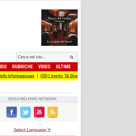
NDO
RUBRICHE
VIDEO
ULTIME
magiovani
(CR) L'evento 'Gli Straordinari' con Carlo Cracco anticipato al 14 s
SEGUI
WELFARE NETWORK
Select Language
▼