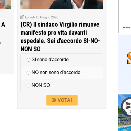
Lunedì 15 Giugno 2026
 A
(CR) Il sindaco Virgilio rimuove
manifesto pro vita davanti
ospedale. Sei d'accordo SI-NO-
o
NON SO
SI sono d'accordo
NO non sono d'accordo
NON SO
VOTA!