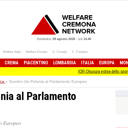
Domenica,
09 agosto 2026
-
ore
14.40
Welfare Italia
Welfare Europa
G. Corada
C. Fontana
CREMA
PIACENTINO
LOMBARDIA
ITALIA
EUROPA
MO
(CR) Chiusura estiva dello sportello Infor
ica
»
Scontro Ue-Polonia al Parlamento Europeo
nia al Parlamento
to Europeo