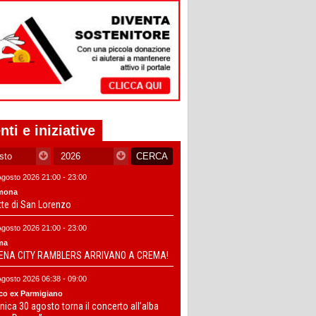
nti e iniziative
Agosto 2026 21:00 - 23:00
mona
tte di San Lorenzo
Agosto 2026 21:00 - 23:00
ma
DENA CITY RAMBLERS ARRIVANO A CREMA!
Agosto 2026 06:38 - 09:00
co ex Parmigiano
ica 30 agosto torna il concerto all’alba