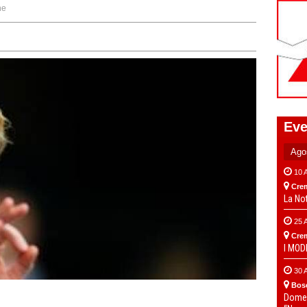
ne
Eve
10 
Cre
La No
25 
Cre
I MO
30 
Bos
Domen