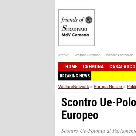
Archivi:
Welfare Cremona
Welfare Lombardia
HOME
CREMONA
CASALASCO
BREAKING NEWS
WelfareNetwork
»
Europa Notizie
»
Polit
Scontro Ue-Polo
Europeo
Scontro Ue-Polonia al Parlamen