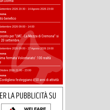
un Dorma”
Settembre 2026 20:30 - 14 Agosto 2026 23:00
mona
nto benefico
Settembre 2026 09:00 - 14:00
mona
 pronto per “LMC - La Mezza di Cremona” si
il 20 settembre
Settembre 2026 09:00 - 27 Agosto 2026 19:00
mona
ima fermata Volontariato' :100 realtà
te
Ottobre 2026 21:00 - 23:00
mona
 Cordigliera festeggiano il 50 anni di attività