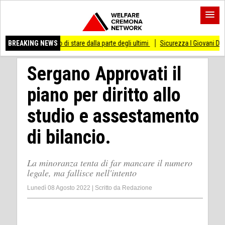
esso di stare dalla parte degli ultimi
BREAKING NEWS
Sicurezza I Giovani Democratici ribattono
Sergano Approvati il
piano per diritto allo
studio e assestamento
di bilancio.
La minoranza tenta di far mancare il numero
legale, ma fallisce nell'intento
Lunedì 08 Agosto 2022
|
Scritto da
Redazione