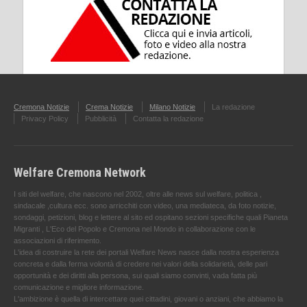
Cremona Notizie
Crema Notizie
Milano Notizie
La redazione
Privacy Policy
Pubblicità
Contatta la redazione
Welfare Cremona Network
I siti del welfare, che nascono nel 2002, oltre alle news sul welfare, politica ,
sindacale ,cultura ecc. sono arricchiti con video, una mediateca, da foto notizie,
sondaggi, petizioni, blog e lettere al sito ed ospitano sezioni specifiche quali Pianeta
Migranti , L'Eco del Popolo e Cremona nel Mondo in collaborazione con le
associazioni di riferimento.
L'idea di costruire la rete dei portali Welfare News nasce dalla nostra esperienza
concreta e dalla ferma volontà di credere nei valori della solidarietà, delle pari
opportunità e dei diritti alla persona, sui quali siamo convinti, vada fatta più
comunicazione e migliore informazione.
L'ambizione è quella di intercettare quei cittadini, giovani o anziani, che abbiamo la