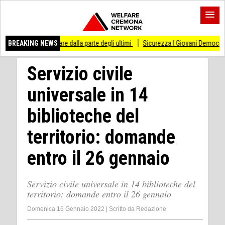
tare dalla parte degli ultimi
BREAKING NEWS
Sicurezza I Giovani Democratici ribattono ai Giovan
Servizio civile
universale in 14
biblioteche del
territorio: domande
entro il 26 gennaio
Servizio civile universale in 14 biblioteche del
territorio: domande entro il 26 gennaio
Domenica 16 Gennaio 2022
|
Scritto da
Redazione