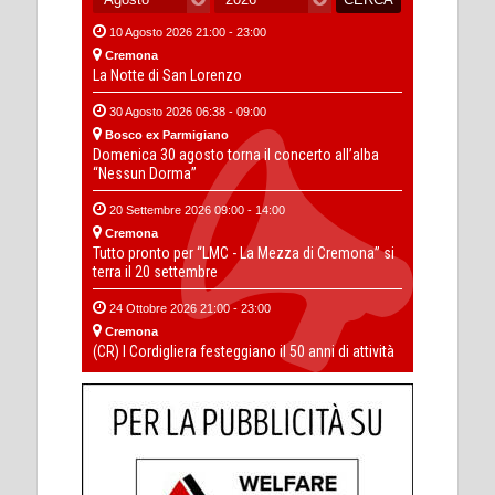
10 Agosto 2026 21:00 - 23:00
Cremona
La Notte di San Lorenzo
30 Agosto 2026 06:38 - 09:00
Bosco ex Parmigiano
Domenica 30 agosto torna il concerto all’alba
“Nessun Dorma”
20 Settembre 2026 09:00 - 14:00
Cremona
Tutto pronto per “LMC - La Mezza di Cremona” si
terra il 20 settembre
24 Ottobre 2026 21:00 - 23:00
Cremona
(CR) I Cordigliera festeggiano il 50 anni di attività