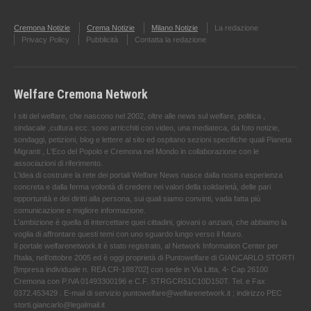
Cremona Notizie
Crema Notizie
Milano Notizie
La redazione
Privacy Policy
Pubblicità
Contatta la redazione
Welfare Cremona Network
I siti del welfare, che nascono nel 2002, oltre alle news sul welfare, politica ,
sindacale ,cultura ecc. sono arricchiti con video, una mediateca, da foto notizie,
sondaggi, petizioni, blog e lettere al sito ed ospitano sezioni specifiche quali Pianeta
Migranti , L'Eco del Popolo e Cremona nel Mondo in collaborazione con le
associazioni di riferimento.
L'idea di costruire la rete dei portali Welfare News nasce dalla nostra esperienza
concreta e dalla ferma volontà di credere nei valori della solidarietà, delle pari
opportunità e dei diritti alla persona, sui quali siamo convinti, vada fatta più
comunicazione e migliore informazione.
L'ambizione è quella di intercettare quei cittadini, giovani o anziani, che abbiamo la
voglia di affrontare questi temi con uno sguardo lungo verso il futuro.
Il portale welfarenetwork.it è stato registrato, al Network Information Center per
l'Italia, nell’ottobre 2005 ed è oggi proprietà di Puntowelfare di GIANCARLO STORTI
[Impresa individuale n. REA CR-188702] con sede in Via Litta, 4- Cap 26100
Cremona con P.IVA 01493300196 e C.F. STRGCR51C10D150T. Tel. e Fax
0372.453429 . E-mail di servizio puntowelfare@welfarenetwork.it ; indirizzo PEC
storti.giancarlo@legalmail.it