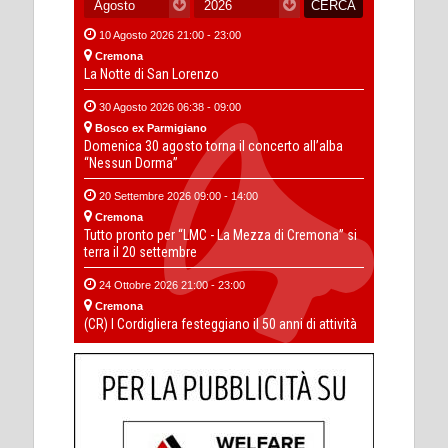
10 Agosto 2026 21:00 - 23:00
Cremona
La Notte di San Lorenzo
30 Agosto 2026 06:38 - 09:00
Bosco ex Parmigiano
Domenica 30 agosto torna il concerto all’alba
“Nessun Dorma”
20 Settembre 2026 09:00 - 14:00
Cremona
Tutto pronto per “LMC - La Mezza di Cremona” si
terra il 20 settembre
24 Ottobre 2026 21:00 - 23:00
Cremona
(CR) I Cordigliera festeggiano il 50 anni di attività