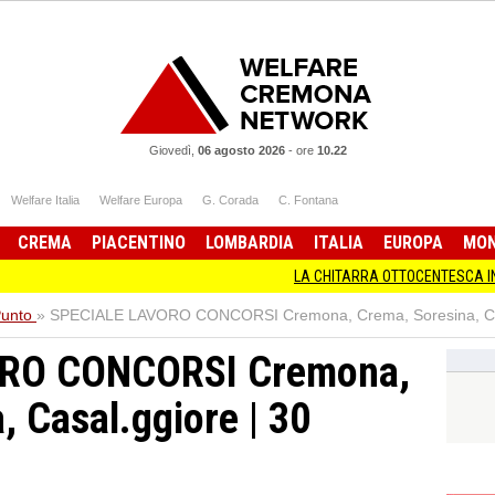
Giovedì,
06 agosto 2026
-
ore
10.22
Welfare Italia
Welfare Europa
G. Corada
C. Fontana
CREMA
PIACENTINO
LOMBARDIA
ITALIA
EUROPA
MO
LA CHITARRA OTTOCENTESCA IN MOSTRA A CR
Punto
»
SPECIALE LAVORO CONCORSI Cremona, Crema, Soresina, Casa
RO CONCORSI Cremona,
, Casal.ggiore | 30