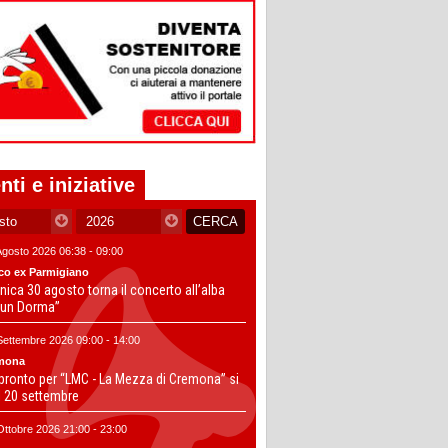
nti e iniziative
Agosto 2026 06:38 - 09:00
co ex Parmigiano
ica 30 agosto torna il concerto all’alba
un Dorma”
Settembre 2026 09:00 - 14:00
mona
 pronto per “LMC - La Mezza di Cremona” si
il 20 settembre
Ottobre 2026 21:00 - 23:00