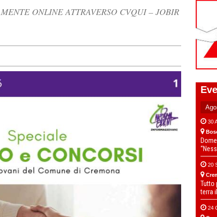
AMENTE ONLINE ATTRAVERSO CVQUI – JOBIR
Eve
30 
Bos
Domen
“Ness
20 
Cre
Tutto
terra 
24 