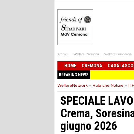
Archivi:
Welfare Cremona
Welfare Lombardia
HOME
CREMONA
CASALASCO
BREAKING NEWS
WelfareNetwork
»
Rubriche Notizie
»
Il 
SPECIALE LAVO
Crema, Soresina
giugno 2026