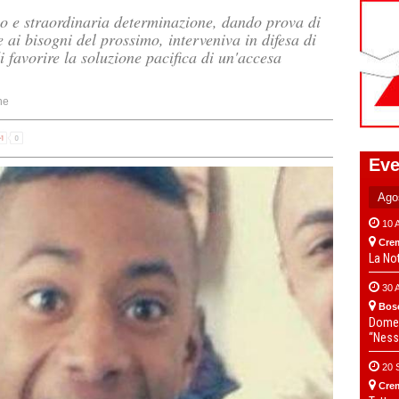
co e straordinaria determinazione, dando prova di
e ai bisogni del prossimo, interveniva in difesa di
i favorire la soluzione pacifica di un'accesa
ne
Eve
10 
Cre
La No
30 
Bos
Domen
“Ness
20 
Cre