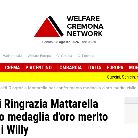
Sabato,
08 agosto 2026
-
ore
03.30
Welfare Italia
Welfare Europa
G. Corada
C. Fontana
CREMA
PIACENTINO
LOMBARDIA
ITALIA
EUROPA
MO
Guccini, Schlein: non ha mai smes
aldi Ringrazia Mattarella per conferimento medaglia d'oro merito civile
 Ringrazia Mattarella
o medaglia d'oro merito
i Willy