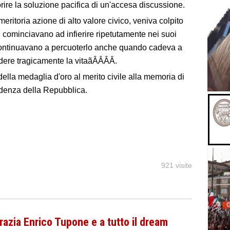
orire la soluzione pacifica di un'accesa discussione.
eritoria azione di alto valore civico, veniva colpito
 cominciavano ad infierire ripetutamente nei suoi
 continuavano a percuoterlo anche quando cadeva a
erdere tragicamente la vitaãÂÂÂÂ.
della medaglia d'oro al merito civile alla memoria di
idenza della Repubblica.
921 visite
razia Enrico Tupone e a tutto il dream