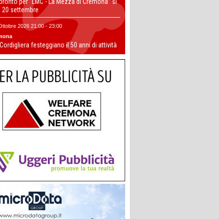
 pronto per “LMC - La Mezza di Cremona” si
il 20 settembre
Ottobre 2026 21:00 - 23:00
mona
 Cordigliera festeggiano il 50 anni di attività