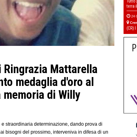
Tutto
terra 
24 
Cre
(CR) I
 Ringrazia Mattarella
nto medaglia d'oro al
la memoria di Willy
o e straordinaria determinazione, dando prova di
 ai bisogni del prossimo, interveniva in difesa di un