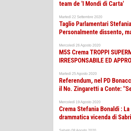
team de 'I Mondi di Carta'
Martedì 22 Settembre 2020
Taglio Parlamentari Stefani
Personalmente dissento, ma
Mercoledì 26 Agosto 2020
M5S Crema TROPPI SUPERM
IRRESPONSABILE ED APPR
Martedì 25 Agosto 2020
Referendum, nel PD Bonaccini
il No. Zingaretti a Conte: ''
Mercoledì 19 Agosto 2020
Crema Stefania Bonaldi : L
drammatica vicenda di Sabr
Sabato 08 Agosto 2020