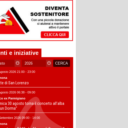
nti e iniziative
Agosto 2026 21:00 - 23:00
mona
tte di San Lorenzo
Agosto 2026 06:38 - 09:00
co ex Parmigiano
ica 30 agosto torna il concerto all’alba
un Dorma”
Settembre 2026 09:00 - 14:00
mona