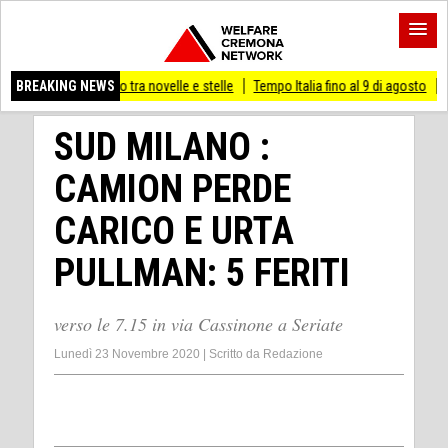
bonino tra novelle e stelle
BREAKING NEWS
Tempo Italia fino al 9 di agosto
(Mi) PIANO S
SUD MILANO :
CAMION PERDE
CARICO E URTA
PULLMAN: 5 FERITI
verso le 7.15 in via Cassinone a Seriate
Lunedì 23 Novembre 2020
|
Scritto da
Redazione