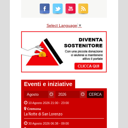
Select Language
▼
Eventi e iniziative
10 Agosto 2026 21:00 - 23:00
Cremona
La Notte di San Lorenzo
30 Agosto 2026 06:38 - 09:00