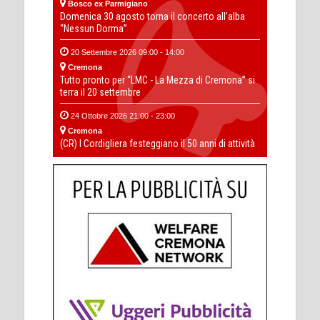
Bosco ex Parmigiano
Domenica 30 agosto torna il concerto all’alba
“Nessun Dorma”
20 Settembre 2026 09:00 - 14:00
Cremona
Tutto pronto per “LMC - La Mezza di Cremona” si
terra il 20 settembre
24 Ottobre 2026 21:00 - 23:00
Cremona
(CR) I Cordigliera festeggiano il 50 anni di attività