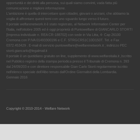
opportunità e dei diritti alla persona, sui quali siamo convinti, vada fatta più
comunicazione e migliore informazione.
L'ambizione è quella di intercettare quei cittadini, giovani o anziani, che abbiamo la
voglia di affrontare questi temi con uno sguardo lungo verso il futuro.
Il portale welfarenetwork.it è stato registrato, al Network Information Center per
l'Italia, nell’ottobre 2005 ed è oggi proprietà di Puntowelfare di GIANCARLO STORTI
[Impresa individuale n. REA CR-188702] con sede in Via Litta, 4- Cap 26100
Cremona con P.IVA 01493300196 e C.F. STRGCR51C10D150T. Tel. e Fax
0372.453429 . E-mail di servizio puntowelfare@welfarenetwork.it ; indirizzo PEC
storti.giancarlo@legalmail.it
Il portale è un quotidiano gratuito on line, supplemento di www.welfareitalia.it ,Iscritto
nel Pubblico registro della stampa periodica presso il Tribunale di Cremona n. 393
dal 24/09/203 e con direttore responsabile Gian Carlo Storti regolarmente iscritto
nell’elenco speciale dell’Albo tenuto dall’Ordine Giornalisti della Lombardia.
Gennaio 2016
Copyright © 2010-2014 - Welfare Network