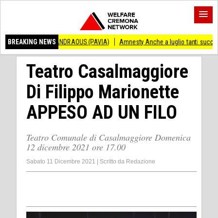
ZO ANDRAOUS (PAVIA)
BREAKING NEWS
Amnesty Anche a luglio tanti successi ed ingiustizie
Teatro Casalmaggiore
Di Filippo Marionette
APPESO AD UN FILO
Teatro Comunale di Casalmaggiore Domenica
12 dicembre 2021 ore 17.00
Sabato 11 Dicembre 2021
|
Scritto da
Redazione