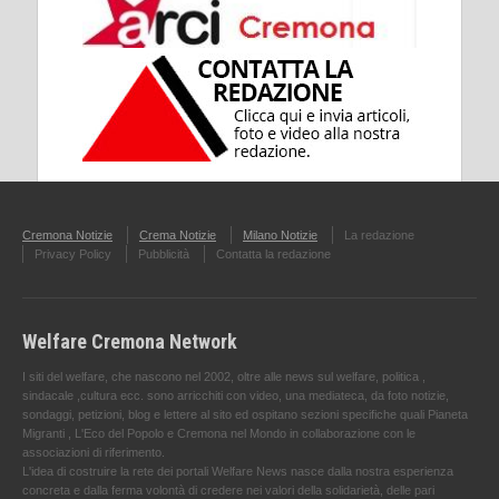
Cremona Notizie
Crema Notizie
Milano Notizie
La redazione
Privacy Policy
Pubblicità
Contatta la redazione
Welfare Cremona Network
I siti del welfare, che nascono nel 2002, oltre alle news sul welfare, politica ,
sindacale ,cultura ecc. sono arricchiti con video, una mediateca, da foto notizie,
sondaggi, petizioni, blog e lettere al sito ed ospitano sezioni specifiche quali Pianeta
Migranti , L'Eco del Popolo e Cremona nel Mondo in collaborazione con le
associazioni di riferimento.
L'idea di costruire la rete dei portali Welfare News nasce dalla nostra esperienza
concreta e dalla ferma volontà di credere nei valori della solidarietà, delle pari