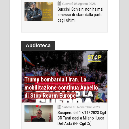
Giovedì 06 Agosto 2026
Guccini, Schlein: non ha mai
smesso di stare dalla parte
degli ultimi
Audioteca
Trump bombarda l'Iran. La
mobilitazione continua Appello
di Stop Rearm Europe
Sabato 18 Novembre 2023
Sciopero del 17/11/ 2023 Cgil
CR Tanti oggi a Milano | Luca
Dell’Asta (FP-Cgil Cr)