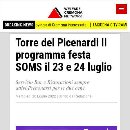
he provincia di Cremona interessata.
BREAKING NEWS
I MODENA CITY RAMBLERS ARRIVANO A
Torre del Picenardi Il
programma festa
SOMS il 23 e 24 luglio
Servizio Bar e Ristorazioni sempre
attivi.Prenonarsi per le due cene
Mercoledì 20 Luglio 2022
|
Scritto da
Redazione