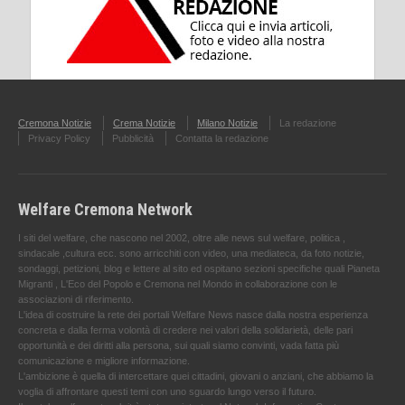
Cremona Notizie
Crema Notizie
Milano Notizie
La redazione
Privacy Policy
Pubblicità
Contatta la redazione
Welfare Cremona Network
I siti del welfare, che nascono nel 2002, oltre alle news sul welfare, politica ,
sindacale ,cultura ecc. sono arricchiti con video, una mediateca, da foto notizie,
sondaggi, petizioni, blog e lettere al sito ed ospitano sezioni specifiche quali Pianeta
Migranti , L'Eco del Popolo e Cremona nel Mondo in collaborazione con le
associazioni di riferimento.
L'idea di costruire la rete dei portali Welfare News nasce dalla nostra esperienza
concreta e dalla ferma volontà di credere nei valori della solidarietà, delle pari
opportunità e dei diritti alla persona, sui quali siamo convinti, vada fatta più
comunicazione e migliore informazione.
L'ambizione è quella di intercettare quei cittadini, giovani o anziani, che abbiamo la
voglia di affrontare questi temi con uno sguardo lungo verso il futuro.