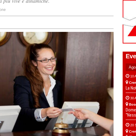
à più vive e dinamiche.
one
Eve
10 
Cre
La No
30 
Bos
Domen
“Ness
20 
Cre