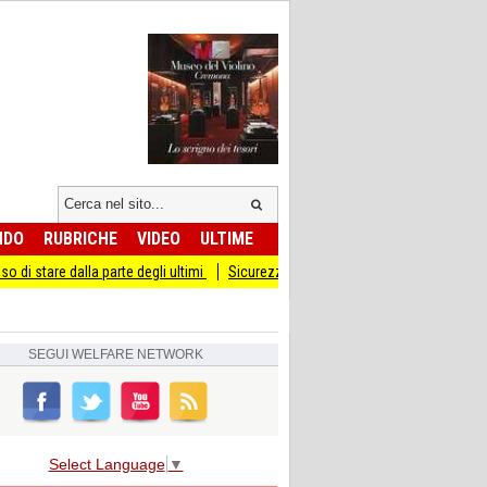
NDO
RUBRICHE
VIDEO
ULTIME
alla parte degli ultimi
Sicurezza I Giovani Democratici ribattono ai Giovani di F
SEGUI
WELFARE NETWORK
Select Language
▼