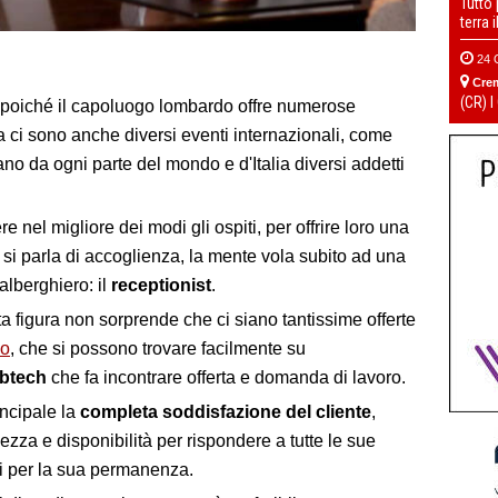
Tutto
terra 
24 
Cre
(CR) I
o, poiché il capoluogo lombardo offre numerose
ma ci sono anche diversi eventi internazionali, come
o da ogni parte del mondo e d'Italia diversi addetti
e nel migliore dei modi gli ospiti, per offrire loro una
i parla di accoglienza, la mente vola subito ad una
 alberghiero: il
receptionist
.
a figura non sorprende che ci siano tantissime offerte
no
, che si possono trovare facilmente su
btech
che fa incontrare offerta e domanda di lavoro.
incipale la
completa soddisfazione del cliente
,
ezza e disponibilità per rispondere a tutte le sue
li per la sua permanenza.