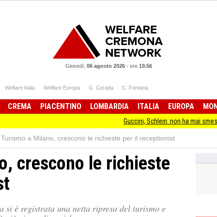
Giovedì,
06 agosto 2026
-
ore
19.56
Welfare Italia
Welfare Europa
G. Corada
C. Fontana
CREMA
PIACENTINO
LOMBARDIA
ITALIA
EUROPA
MO
Guccini, Schlein: non ha mai smesso di stare d
Turismo a Milano, crescono le richieste per il receptionist
, crescono le richieste
st
a si è registrata una netta ripresa del turismo e