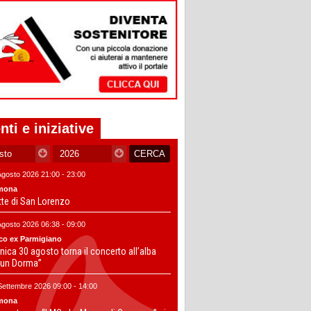
nti e iniziative
Agosto 2026 21:00 - 23:00
mona
tte di San Lorenzo
Agosto 2026 06:38 - 09:00
co ex Parmigiano
ica 30 agosto torna il concerto all’alba
un Dorma”
Settembre 2026 09:00 - 14:00
mona