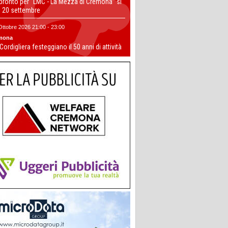
 pronto per “LMC - La Mezza di Cremona” si
il 20 settembre
Ottobre 2026 21:00 - 23:00
mona
 Cordigliera festeggiano il 50 anni di attività