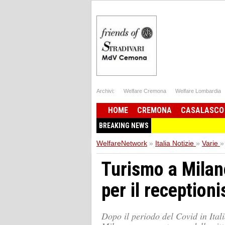
Archivi:
Welfare Cremona
Welfare Lombardia
HOME
CREMONA
CASALASCO
BREAKING NEWS
WelfareNetwork
»
Italia Notizie
»
Varie
»
Turismo a Milano
per il receptioni
Dopo il periodo del Covid in Itali