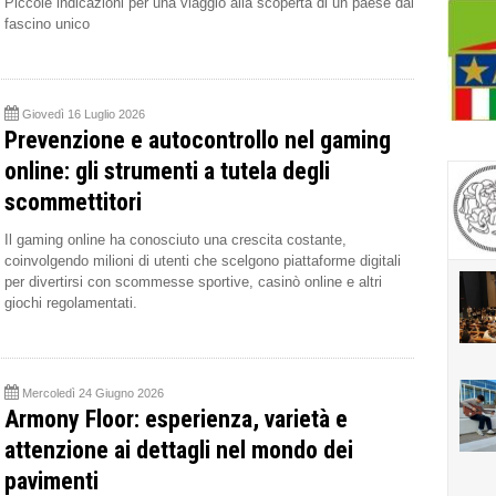
Piccole indicazioni per una viaggio alla scoperta di un paese dal
fascino unico
Giovedì 16 Luglio 2026
Prevenzione e autocontrollo nel gaming
online: gli strumenti a tutela degli
scommettitori
Il gaming online ha conosciuto una crescita costante,
coinvolgendo milioni di utenti che scelgono piattaforme digitali
per divertirsi con scommesse sportive, casinò online e altri
giochi regolamentati.
Mercoledì 24 Giugno 2026
Armony Floor: esperienza, varietà e
attenzione ai dettagli nel mondo dei
pavimenti