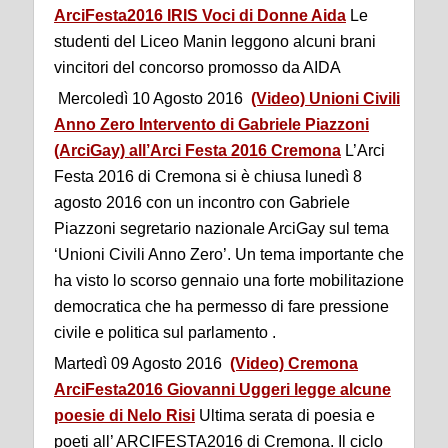
ArciFesta2016 IRIS Voci di Donne Aida
Le
studenti del Liceo Manin leggono alcuni brani
vincitori del concorso promosso da AIDA
Mercoledì 10 Agosto 2016
(Video) Unioni Civili
Anno Zero Intervento di Gabriele Piazzoni
(ArciGay) all’Arci Festa 2016 Cremona
L’Arci
Festa 2016 di Cremona si è chiusa lunedì 8
agosto 2016 con un incontro con Gabriele
Piazzoni segretario nazionale ArciGay sul tema
‘Unioni Civili Anno Zero’. Un tema importante che
ha visto lo scorso gennaio una forte mobilitazione
democratica che ha permesso di fare pressione
civile e politica sul parlamento .
Martedì 09 Agosto 2016
(Video) Cremona
ArciFesta2016 Giovanni Uggeri legge alcune
poesie di Nelo Risi
Ultima serata di poesia e
poeti all’ ARCIFESTA2016 di Cremona. Il ciclo