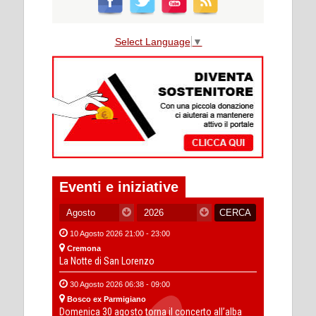
Select Language
▼
Eventi e iniziative
10 Agosto 2026 21:00 - 23:00
Cremona
La Notte di San Lorenzo
30 Agosto 2026 06:38 - 09:00
Bosco ex Parmigiano
Domenica 30 agosto torna il concerto all’alba