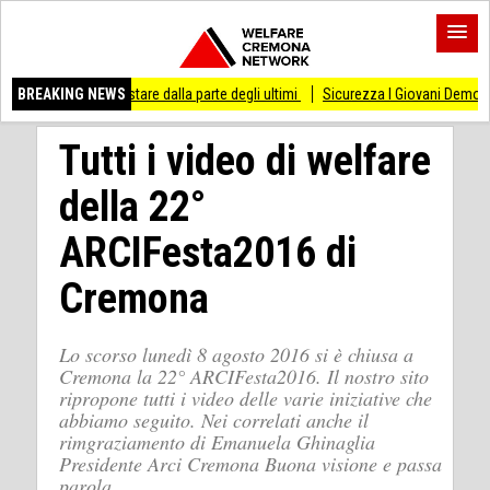
 di stare dalla parte degli ultimi
BREAKING NEWS
Sicurezza I Giovani Democratici ribattono ai G
Tutti i video di welfare
della 22°
ARCIFesta2016 di
Cremona
Lo scorso lunedì 8 agosto 2016 si è chiusa a
Cremona la 22° ARCIFesta2016. Il nostro sito
ripropone tutti i video delle varie iniziative che
abbiamo seguito. Nei correlati anche il
rimgraziamento di Emanuela Ghinaglia
Presidente Arci Cremona Buona visione e passa
parola