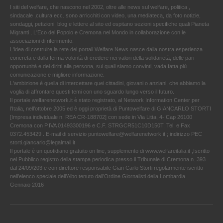
I siti del welfare, che nascono nel 2002, oltre alle news sul welfare, politica ,
sindacale ,cultura ecc. sono arricchiti con video, una mediateca, da foto notizie,
sondaggi, petizioni, blog e lettere al sito ed ospitano sezioni specifiche quali Pianeta
Migranti , L'Eco del Popolo e Cremona nel Mondo in collaborazione con le
associazioni di riferimento.
L'idea di costruire la rete dei portali Welfare News nasce dalla nostra esperienza
concreta e dalla ferma volontà di credere nei valori della solidarietà, delle pari
opportunità e dei diritti alla persona, sui quali siamo convinti, vada fatta più
comunicazione e migliore informazione.
L'ambizione è quella di intercettare quei cittadini, giovani o anziani, che abbiamo la
voglia di affrontare questi temi con uno sguardo lungo verso il futuro.
Il portale welfarenetwork.it è stato registrato, al Network Information Center per
l'Italia, nell’ottobre 2005 ed è oggi proprietà di Puntowelfare di GIANCARLO STORTI
[Impresa individuale n. REA CR-188702] con sede in Via Litta, 4- Cap 26100
Cremona con P.IVA 01493300196 e C.F. STRGCR51C10D150T. Tel. e Fax
0372.453429 . E-mail di servizio puntowelfare@welfarenetwork.it ; indirizzo PEC
storti.giancarlo@legalmail.it
Il portale è un quotidiano gratuito on line, supplemento di www.welfareitalia.it ,Iscritto
nel Pubblico registro della stampa periodica presso il Tribunale di Cremona n. 393
dal 24/09/203 e con direttore responsabile Gian Carlo Storti regolarmente iscritto
nell’elenco speciale dell’Albo tenuto dall’Ordine Giornalisti della Lombardia.
Gennaio 2016