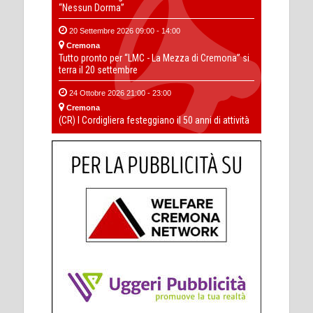
“Nessun Dorma”
20 Settembre 2026 09:00 - 14:00
Cremona
Tutto pronto per “LMC - La Mezza di Cremona” si
terra il 20 settembre
24 Ottobre 2026 21:00 - 23:00
Cremona
(CR) I Cordigliera festeggiano il 50 anni di attività