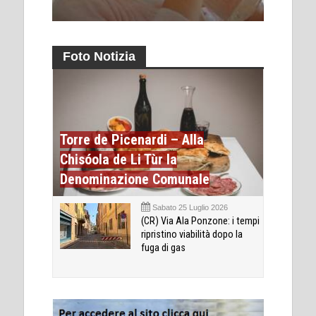
Foto Notizia
Torre de Picenardi – Alla
Chisóola de Li Tùr la
Denominazione Comunale
Sabato 25 Luglio 2026
(CR) Via Ala Ponzone: i tempi
ripristino viabilità dopo la
fuga di gas