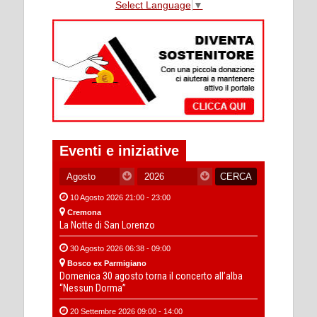
Select Language
▼
Eventi e iniziative
10 Agosto 2026 21:00 - 23:00
Cremona
La Notte di San Lorenzo
30 Agosto 2026 06:38 - 09:00
Bosco ex Parmigiano
Domenica 30 agosto torna il concerto all’alba
“Nessun Dorma”
20 Settembre 2026 09:00 - 14:00