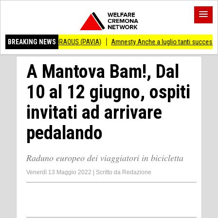
NDRAOUS (PAVIA)
BREAKING NEWS
Amnesty Anche a luglio tanti successi ed ingiustizie
Pi
A Mantova Bam!, Dal
10 al 12 giugno, ospiti
invitati ad arrivare
pedalando
Raduno europeo dei viaggiatori in bicicletta
Venerdì 13 Maggio 2022
|
Scritto da
Redazione