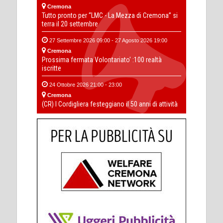
Cremona
Tutto pronto per “LMC - La Mezza di Cremona” si
terra il 20 settembre
27 Settembre 2026 09:00 - 27 Agosto 2026 19:00
Cremona
Prossima fermata Volontariato' :100 realtà
iscritte
24 Ottobre 2026 21:00 - 23:00
Cremona
(CR) I Cordigliera festeggiano il 50 anni di attività