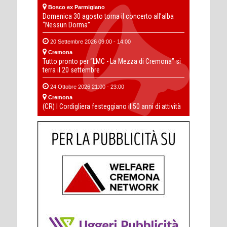
Bosco ex Parmigiano
Domenica 30 agosto torna il concerto all’alba
“Nessun Dorma”
20 Settembre 2026 09:00 - 14:00
Cremona
Tutto pronto per “LMC - La Mezza di Cremona” si
terra il 20 settembre
24 Ottobre 2026 21:00 - 23:00
Cremona
(CR) I Cordigliera festeggiano il 50 anni di attività