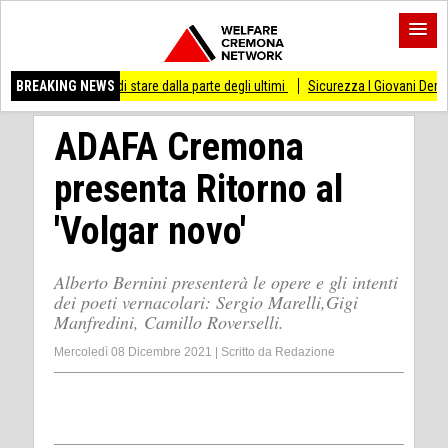
esso di stare dalla parte degli ultimi
BREAKING NEWS
Sicurezza I Giovani Democratici ribattono 
ADAFA Cremona
presenta Ritorno al
'Volgar novo'
Alberto Bernini presenterà le opere e gli intenti
dei poeti vernacolari: Sergio Marelli,Gigi
Manfredini, Camillo Roverselli.
Mercoledì 08 Dicembre 2021
|
Scritto da
Redazione