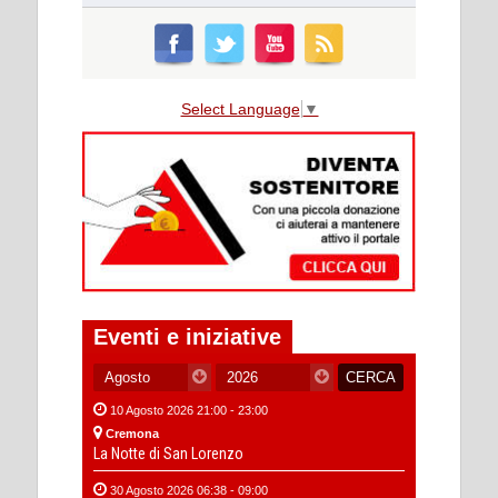
Select Language
▼
Eventi e iniziative
10 Agosto 2026 21:00 - 23:00
Cremona
La Notte di San Lorenzo
30 Agosto 2026 06:38 - 09:00