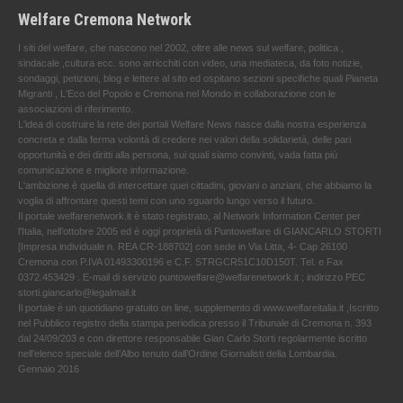
Welfare Cremona Network
I siti del welfare, che nascono nel 2002, oltre alle news sul welfare, politica ,
sindacale ,cultura ecc. sono arricchiti con video, una mediateca, da foto notizie,
sondaggi, petizioni, blog e lettere al sito ed ospitano sezioni specifiche quali Pianeta
Migranti , L'Eco del Popolo e Cremona nel Mondo in collaborazione con le
associazioni di riferimento.
L'idea di costruire la rete dei portali Welfare News nasce dalla nostra esperienza
concreta e dalla ferma volontà di credere nei valori della solidarietà, delle pari
opportunità e dei diritti alla persona, sui quali siamo convinti, vada fatta più
comunicazione e migliore informazione.
L'ambizione è quella di intercettare quei cittadini, giovani o anziani, che abbiamo la
voglia di affrontare questi temi con uno sguardo lungo verso il futuro.
Il portale welfarenetwork.it è stato registrato, al Network Information Center per
l'Italia, nell’ottobre 2005 ed è oggi proprietà di Puntowelfare di GIANCARLO STORTI
[Impresa individuale n. REA CR-188702] con sede in Via Litta, 4- Cap 26100
Cremona con P.IVA 01493300196 e C.F. STRGCR51C10D150T. Tel. e Fax
0372.453429 . E-mail di servizio puntowelfare@welfarenetwork.it ; indirizzo PEC
storti.giancarlo@legalmail.it
Il portale è un quotidiano gratuito on line, supplemento di www.welfareitalia.it ,Iscritto
nel Pubblico registro della stampa periodica presso il Tribunale di Cremona n. 393
dal 24/09/203 e con direttore responsabile Gian Carlo Storti regolarmente iscritto
nell’elenco speciale dell’Albo tenuto dall’Ordine Giornalisti della Lombardia.
Gennaio 2016