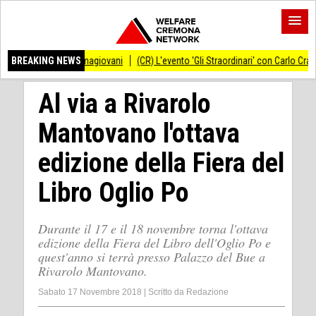
formagiovani
BREAKING NEWS
(CR) L'evento 'Gli Straordinari' con Carlo Cracco anticipato al 1
Al via a Rivarolo
Mantovano l'ottava
edizione della Fiera del
Libro Oglio Po
Durante il 17 e il 18 novembre torna l'ottava
edizione della Fiera del Libro dell'Oglio Po e
quest'anno si terrà presso Palazzo del Bue a
Rivarolo Mantovano.
Sabato 17 Novembre 2018
|
Scritto da
Redazione