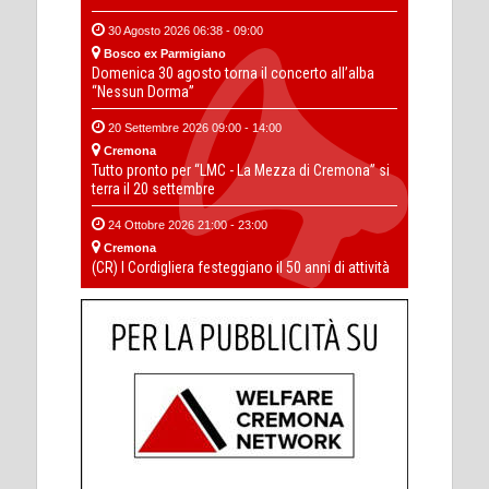
30 Agosto 2026 06:38 - 09:00
Bosco ex Parmigiano
Domenica 30 agosto torna il concerto all’alba
“Nessun Dorma”
20 Settembre 2026 09:00 - 14:00
Cremona
Tutto pronto per “LMC - La Mezza di Cremona” si
terra il 20 settembre
24 Ottobre 2026 21:00 - 23:00
Cremona
(CR) I Cordigliera festeggiano il 50 anni di attività