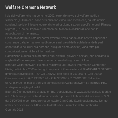
Welfare Cremona Network
I siti del welfare, che nascono nel 2002, oltre alle news sul welfare, politica ,
sindacale ,cultura ecc. sono arricchiti con video, una mediateca, da foto notizie,
sondaggi, petizioni, blog e lettere al sito ed ospitano sezioni specifiche quali Pianeta
Migranti , L'Eco del Popolo e Cremona nel Mondo in collaborazione con le
associazioni di riferimento.
L'idea di costruire la rete dei portali Welfare News nasce dalla nostra esperienza
concreta e dalla ferma volontà di credere nei valori della solidarietà, delle pari
opportunità e dei diritti alla persona, sui quali siamo convinti, vada fatta più
comunicazione e migliore informazione.
L'ambizione è quella di intercettare quei cittadini, giovani o anziani, che abbiamo la
voglia di affrontare questi temi con uno sguardo lungo verso il futuro.
Il portale welfarenetwork.it è stato registrato, al Network Information Center per
l'Italia, nell’ottobre 2005 ed è oggi proprietà di Puntowelfare di GIANCARLO STORTI
[Impresa individuale n. REA CR-188702] con sede in Via Litta, 4- Cap 26100
Cremona con P.IVA 01493300196 e C.F. STRGCR51C10D150T. Tel. e Fax
0372.453429 . E-mail di servizio puntowelfare@welfarenetwork.it ; indirizzo PEC
storti.giancarlo@legalmail.it
Il portale è un quotidiano gratuito on line, supplemento di www.welfareitalia.it ,Iscritto
nel Pubblico registro della stampa periodica presso il Tribunale di Cremona n. 393
dal 24/09/203 e con direttore responsabile Gian Carlo Storti regolarmente iscritto
nell’elenco speciale dell’Albo tenuto dall’Ordine Giornalisti della Lombardia.
Gennaio 2016