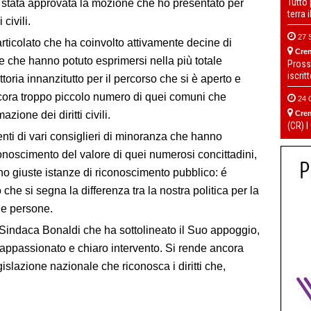
Tutto
 è stata approvata la mozione che ho presentato per
terra 
 civili.
27 
articolato che ha coinvolto attivamente decine di
Cre
 che hanno potuto esprimersi nella più totale
Pross
iscrit
ttoria innanzitutto per il percorso che si è aperto e
ancora troppo piccolo numero di quei comuni che
24 
zione dei diritti civili.
Cre
(CR) I
nti di vari consiglieri di minoranza che hanno
noscimento del valore di quei numerosi concittadini,
o giuste istanze di riconoscimento pubblico: é
che si segna la differenza tra la nostra politica per la
lle persone.
 Sindaca Bonaldi che ha sottolineato il Suo appoggio,
 appassionato e chiaro intervento. Si rende ancora
islazione nazionale che riconosca i diritti che,