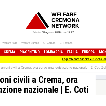
Sabato,
08 agosto 2026
-
ore
17.22
Welfare Italia
Welfare Europa
G. Corada
C. Fontana
CREMA
PIACENTINO
LOMBARDIA
ITALIA
EUROPA
MO
Legambiente Siccità e risorsa idrica, la cop
unioni civili a Crema, ora serve una legislazione nazionale | E. Coti Zel
oni civili a Crema, ora
azione nazionale | E. Coti