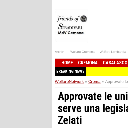
Archivi:
Welfare Cremona
Welfare Lombardia
HOME
CREMONA
CASALASCO
BREAKING NEWS
WelfareNetwork
»
Crema
»
Approvate le 
Approvate le uni
serve una legisl
Zelati