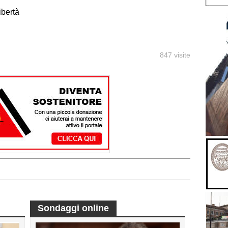
ibertà
847 visite
Sondaggi online