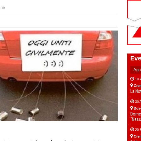
one
Eve
10 
Cre
La No
30 
Bos
Domen
“Ness
20 
Cre