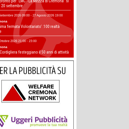
 pronto per “LMC - La Mezza di Cremona” si
il 20 settembre
Settembre 2026 09:00 - 27 Agosto 2026 19:00
mona
ima fermata Volontariato' :100 realtà
te
Ottobre 2026 21:00 - 23:00
mona
 Cordigliera festeggiano il 50 anni di attività