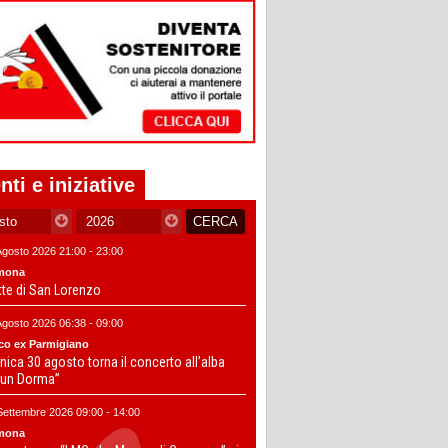
nti e iniziative
Agosto 2026 21:00 - 23:00
mona
tte di San Lorenzo
Agosto 2026 06:38 - 09:00
co ex Parmigiano
ica 30 agosto torna il concerto all’alba
un Dorma”
Settembre 2026 09:00 - 14:00
mona