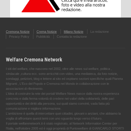
Cremona Notizie
Crema Notizie
Milano Notizie
La redazione
Privacy Policy
Pubblicità
Contatta la redazione
Welfare Cremona Network
I siti del welfare, che nascono nel 2002, oltre alle news sul welfare, politica ,
sindacale ,cultura ecc. sono arricchiti con video, una mediateca, da foto notizie,
sondaggi, petizioni, blog e lettere al sito ed ospitano sezioni specifiche quali Pianeta
Migranti , L'Eco del Popolo e Cremona nel Mondo in collaborazione con le
associazioni di riferimento.
L'idea di costruire la rete dei portali Welfare News nasce dalla nostra esperienza
concreta e dalla ferma volontà di credere nei valori della solidarietà, delle pari
opportunità e dei diritti alla persona, sui quali siamo convinti, vada fatta più
comunicazione e migliore informazione.
L'ambizione è quella di intercettare quei cittadini, giovani o anziani, che abbiamo la
voglia di affrontare questi temi con uno sguardo lungo verso il futuro.
Il portale welfarenetwork.it è stato registrato, al Network Information Center per
l'Italia, nell’ottobre 2005 ed è oggi proprietà di Puntowelfare di GIANCARLO STORTI