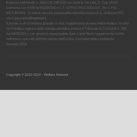
[Impresa individuale n. REA CR-188702] con sede in Via Litta, 4- Cap 26100
Cremona con P.IVA 01493300196 e C.F. STRGCR51C10D150T. Tel. e Fax
0372.453429 . E-mail di servizio puntowelfare@welfarenetwork.it ; indirizzo PEC
storti.giancarlo@legalmail.it
Il portale è un quotidiano gratuito on line, supplemento di www.welfareitalia.it ,Iscritto
nel Pubblico registro della stampa periodica presso il Tribunale di Cremona n. 393
dal 24/09/203 e con direttore responsabile Gian Carlo Storti regolarmente iscritto
nell’elenco speciale dell’Albo tenuto dall’Ordine Giornalisti della Lombardia.
Gennaio 2016
Copyright © 2010-2014 - Welfare Network