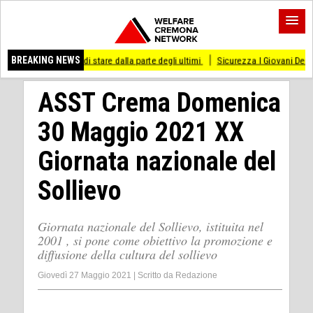
messo di stare dalla parte degli ultimi
BREAKING NEWS
Sicurezza I Giovani Democratici ribatton
ASST Crema Domenica
30 Maggio 2021 XX
Giornata nazionale del
Sollievo
Giornata nazionale del Sollievo, istituita nel
2001 , si pone come obiettivo la promozione e
diffusione della cultura del sollievo
Giovedì 27 Maggio 2021
|
Scritto da
Redazione